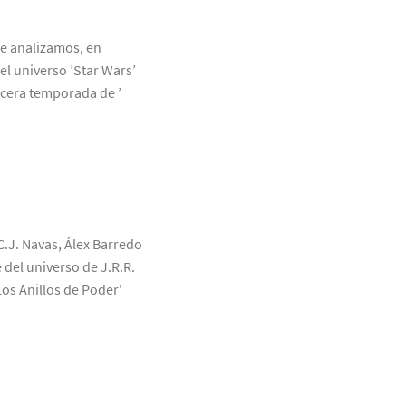
ue analizamos, en
el universo ’Star Wars’
rcera temporada de ’
C.J. Navas, Álex Barredo
 del universo de J.R.R.
Los Anillos de Poder'