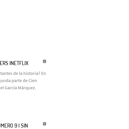
LERS |NETFLIX
antes de la historia? En
egunda parte de Cien
iel García Márquez.
MERO 9 | SIN