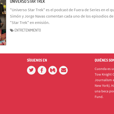
UNIVERSO STAR TREK
"Universo Star Trek" es el podcast de Fuera de Series en el q
Simón y Jorge Navas comentan cada uno de los episodios de l
"Star Trek" en emisión.
ENTRETENIMIENTO
SÍGUENOS EN
QUIÉNES SO
Cuonda es un
Tow Knight C
Journalism e
New York). H
una beca po
Fund.