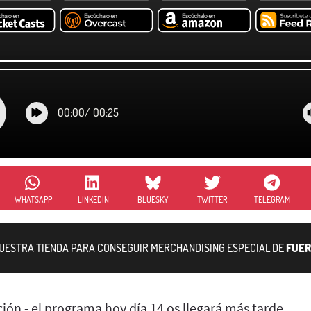
00:00
/
00:25
WHATSAPP
LINKEDIN
BLUESKY
TWITTER
TELEGRAM
NUESTRA TIENDA PARA CONSEGUIR MERCHANDISING ESPECIAL DE
FUER
ión - el programa hoy día 14 os llegará más tarde