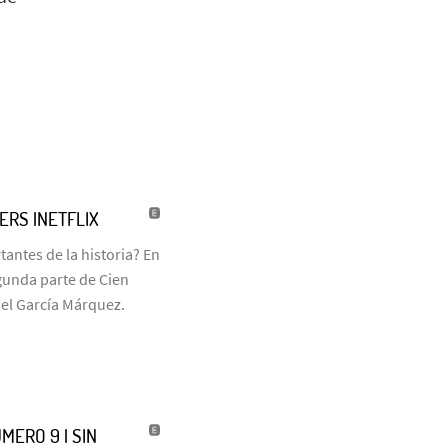
LERS |NETFLIX
antes de la historia? En
egunda parte de Cien
iel García Márquez.
MERO 9 | SIN