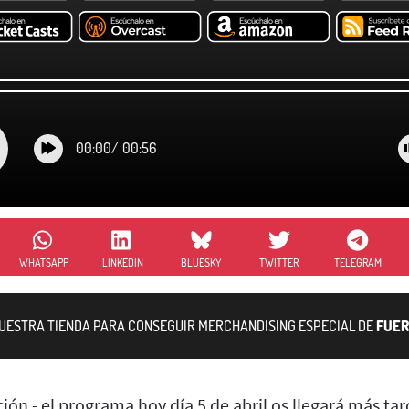
00:00
/
00:56
WHATSAPP
LINKEDIN
BLUESKY
TWITTER
TELEGRAM
NUESTRA TIENDA PARA CONSEGUIR MERCHANDISING ESPECIAL DE
FUER
ón - el programa hoy día 5 de abril os llegará más ta