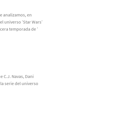
ue analizamos, en
el universo ’Star Wars’
rcera temporada de ’
ue C.J. Navas, Dani
a serie del universo