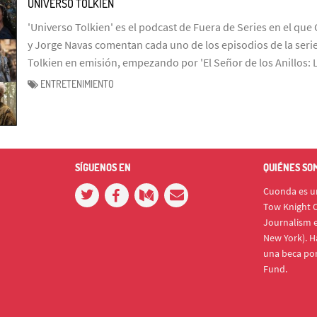
UNIVERSO TOLKIEN
'Universo Tolkien' es el podcast de Fuera de Series en el que 
y Jorge Navas comentan cada uno de los episodios de la serie
Tolkien en emisión, empezando por 'El Señor de los Anillos: 
ENTRETENIMIENTO
SÍGUENOS EN
QUIÉNES SO
Cuonda es un
Tow Knight C
Journalism e
New York). H
una beca po
Fund.