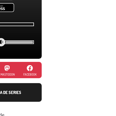
MASTODON
FACEBOOK
A DE SERIES
rde