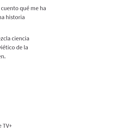
os cuento qué me ha
na historia
zcla ciencia
iético de la
en.
e TV+