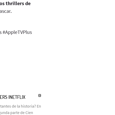
s thrillers de
ascar.
es #AppleTVPlus
LERS |NETFLIX
antes de la historia? En
egunda parte de Cien