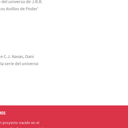
 del universo de J.R.R.
Los Anillos de Poder'
ue C.J. Navas, Dani
a serie del universo
MOS
 proyecto nacido en el