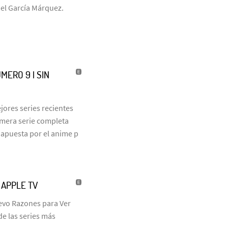
iel García Márquez.
MERO 9 | SIN
jores series recientes
rimera serie completa
 apuesta por el anime p
| APPLE TV
uevo Razones para Ver
de las series más