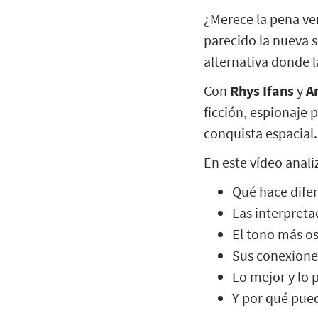
¿Merece la pena ve
parecido la nueva 
alternativa donde l
Con
Rhys Ifans
y
A
ficción, espionaje p
conquista espacial
En este vídeo anal
Qué hace difer
Las interpreta
El tono más osc
Sus conexiones
Lo mejor y lo
Y por qué pued