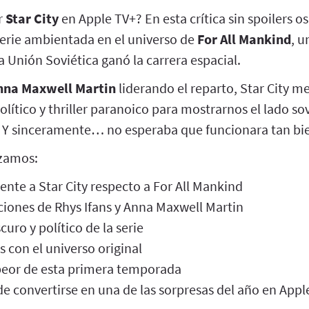
r
Star City
en Apple TV+? En esta crítica sin spoilers 
serie ambientada en el universo de
For All Mankind
, u
a Unión Soviética ganó la carrera espacial.
nna Maxwell Martin
liderando el reparto, Star City me
olítico y thriller paranoico para mostrarnos el lado sov
. Y sinceramente… no esperaba que funcionara tan bi
izamos:
ente a Star City respecto a For All Mankind
ciones de Rhys Ifans y Anna Maxwell Martin
uro y político de la serie
 con el universo original
 peor de esta primera temporada
e convertirse en una de las sorpresas del año en Appl