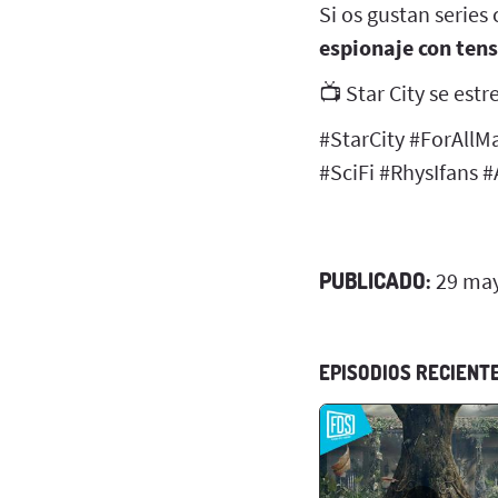
Si os gustan serie
espionaje con ten
📺 Star City se est
#StarCity #ForAllM
#SciFi #RhysIfans
PUBLICADO:
29 may
EPISODIOS RECIENT