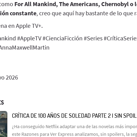
s como
For All Mankind, The Americans, Chernobyl o lo
sión constante
, creo que aquí hay bastante de lo que r
rena en Apple TV+.
ankind #AppleTV #CienciaFicción #Series #CríticaSeri
 #AnnaMaxwellMartin
o 2026
ES
CRÍTICA DE 100 AÑOS DE SOLEDAD PARTE 2 | SIN SPOI
¿Ha conseguido Netflix adaptar una de las novelas más import
este Razones para Ver Express analizamos, sin spoilers, la s