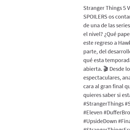
Stranger Things 5 V
SPOILERS os contam
de una de las seri
el nivel? ¿Qué pape
este regreso a Hawk
parte, del desarroll
qué esta temporad
abierta. 🎬 Desde 
espectaculares, an
cara al gran final 
quieres saber si es
#StrangerThings #S
#Eleven #DufferBro
#UpsideDown #Fina
#StrangerThingsEsp