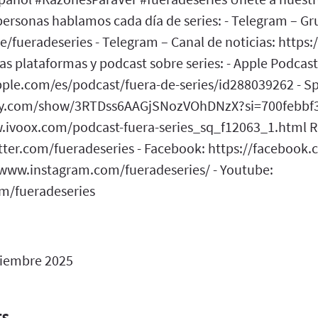
 personas hablamos cada día de series: - Telegram – G
/fueradeseries - Telegram – Canal de noticias: https:
s plataformas y podcast sobre series: - Apple Podcast
pple.com/es/podcast/fuera-de-series/id288039262 - Spo
ify.com/show/3RTDss6AAGjSNozVOhDNzX?si=700febbf
w.ivoox.com/podcast-fuera-series_sq_f12063_1.html Re
itter.com/fueradeseries - Facebook: https://facebook.
/www.instagram.com/fueradeseries/ - Youtube:
m/fueradeseries
iembre 2025