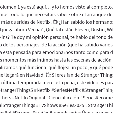
olumen 1 ya está aquí… y lo hemos visto al completo. 
os todo lo que necesitais saber sobre el arranque de
es más queridas de Netflix. 📺 ¿Han sabido los herman
l juega ahora Vecna? ¿Qué tal están Eleven, Dustin, Wi
ins? Te doy mi opinión personal, te hablo del tono de
o de los personajes, de la acción (que ha subido varios 
a está pensada para emocionarnos tanto como para de
los momentos más íntimos hasta las escenas de acción
alizamos qué funciona, qué flojea un poco, y qué pod
que llegará en Navidad. 💥 Si eres fan de Stranger Thi
ta última temporada merece la pena, este vídeo es para
trangerThings5 #Netflix #SeriesNetflix #StrangerThin
thers #NetflixOriginal #CienciaFicción #SeriesReco
lStrangerThings #TVShows #Series2025 #StrangerTh
añol #RazonesParaVer #fueradeseries Únete a nuestr