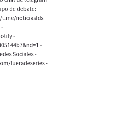
rupo de debate:
//t.me/noticiasfds
 -
tify -
305144b7&nd=1 -
des Sociales -
com/fueradeseries -