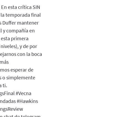
En esta crítica SIN
 la temporada final
os Duffer mantener
ll y compañía en
 esta primera
niveles), y de por
jarnos con la boca
 más
emos esperar de
ngs o simplemente
 ti.
gsFinal #Vecna
mendadas #Hawkins
ingsReview
o chat de telegram