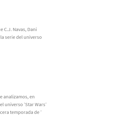
ue C.J. Navas, Dani
a serie del universo
ue analizamos, en
el universo ’Star Wars’
rcera temporada de ’