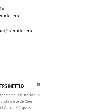
ra-
radeseries -
com/fueradeseries
LERS |NETFLIX
antes de la historia? En
egunda parte de Cien
iel García Márquez.