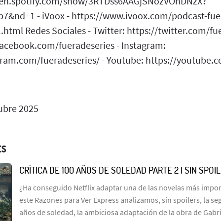
/open.spotify.com/show/3RTDss6AAGjSNozVOhDNzX?
7&nd=1 - iVoox - https://www.ivoox.com/podcast-fue
html Redes Sociales - Twitter: https://twitter.com/fue
facebook.com/fueradeseries - Instagram:
ram.com/fueradeseries/ - Youtube: https://youtube.
ubre 2025
ES
CRÍTICA DE 100 AÑOS DE SOLEDAD PARTE 2 | SIN SPOI
¿Ha conseguido Netflix adaptar una de las novelas más import
este Razones para Ver Express analizamos, sin spoilers, la s
años de soledad, la ambiciosa adaptación de la obra de Gabr