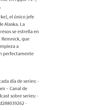
.
ke), el único jefe
de Alaska. La
esos se estrella en
s. Remnick, que
empieza a
an perfectamente
da día de series: -
am – Canal de
ast sobre series: -
id288039262 -