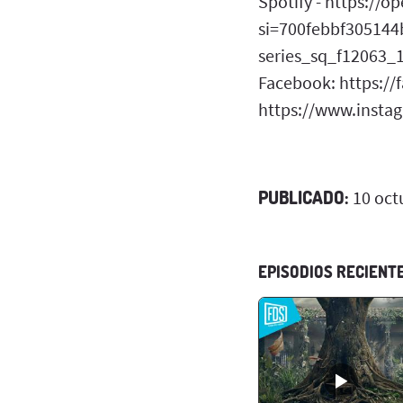
Spotify - https:/
si=700febbf305144b
series_sq_f12063_1.
Facebook: https://
https://www.instag
PUBLICADO:
10 oct
EPISODIOS RECIENT