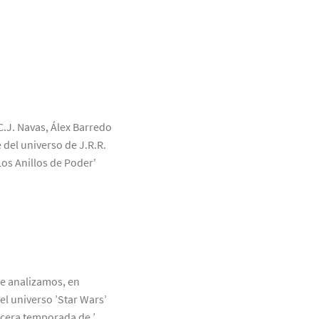
C.J. Navas, Álex Barredo
 del universo de J.R.R.
Los Anillos de Poder'
ue analizamos, en
el universo ’Star Wars’
rcera temporada de ’