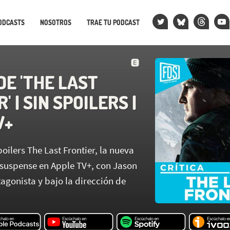
ODCASTS
NOSOTROS
TRAE TU PODCAST
DE 'THE LAST
' | SIN SPOILERS |
V+
oilers The Last Frontier, la nueva
y suspense en Apple TV+, con Jason
agonista y bajo la dirección de