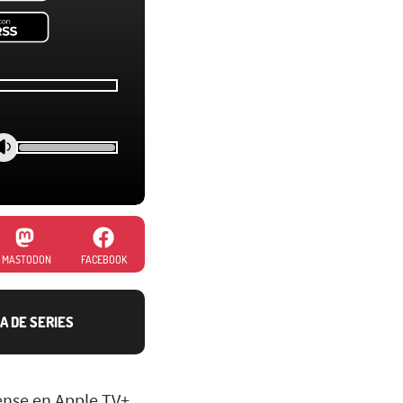
MASTODON
FACEBOOK
A DE SERIES
pense en Apple TV+,