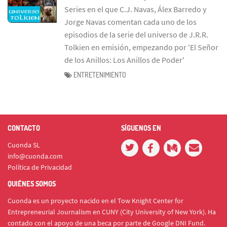
Series en el que C.J. Navas, Álex Barredo y
Jorge Navas comentan cada uno de los
episodios de la serie del universo de J.R.R.
Tolkien en emisión, empezando por 'El Señor
de los Anillos: Los Anillos de Poder'
ENTRETENIMIENTO
CONTACTO
SÍGUENOS EN
Cuonda SL
info@cuonda.com
Política de Privacidad
QUIÉNES SOMOS
Cuonda es un proyecto nacido en el Tow Knight Center for
Entrepreneurial Journalism en CUNY (City University of New York). Ha
contado con el apoyo de una beca por parte de Google DNI Fund.