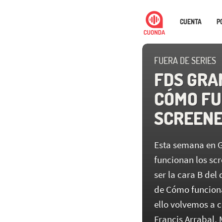
CUENTA
P
FUERA DE SERIES
FDS GRA
CÓMO FU
SCREENE
Esta semana en 
funcionan los sc
ser la cara B de
de Cómo funciona
ello volvemos a 
Francis Arrabal,