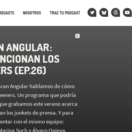
ODCASTS
NOSOTROS
TRAE TU PODCAST
N ANGULAR :
NCIONAN LOS
RS (EP.26)
Gran Angular hablamos de cómo
reeners. Un programa que podría
l que grabamos este verano acerca
n los junkets de prensa. Y para
contar con el mismo equipo:
 Marina Such y Álvaro Onieva,