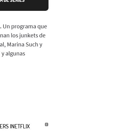
s. Un programa que
nan los junkets de
al, Marina Such y
 y algunas
LERS |NETFLIX