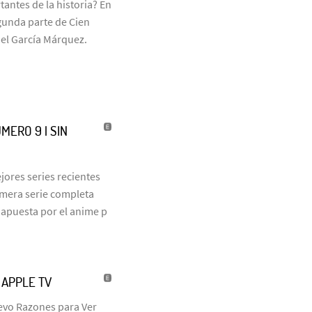
antes de la historia? En
egunda parte de Cien
iel García Márquez.
MERO 9 | SIN
jores series recientes
rimera serie completa
 apuesta por el anime p
| APPLE TV
uevo Razones para Ver