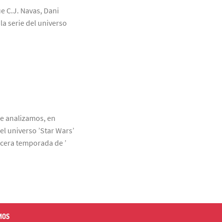
ue C.J. Navas, Dani
a serie del universo
ue analizamos, en
el universo ’Star Wars’
rcera temporada de ’
MOS