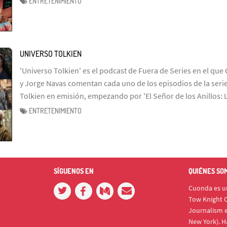
ENTRETENIMIENTO
UNIVERSO TOLKIEN
'Universo Tolkien' es el podcast de Fuera de Series en el que 
y Jorge Navas comentan cada uno de los episodios de la serie
Tolkien en emisión, empezando por 'El Señor de los Anillos: 
ENTRETENIMIENTO
SÍGUENOS EN
QUIÉNES SO
Cuonda es un
Tow Knight C
Journalism e
New York). H