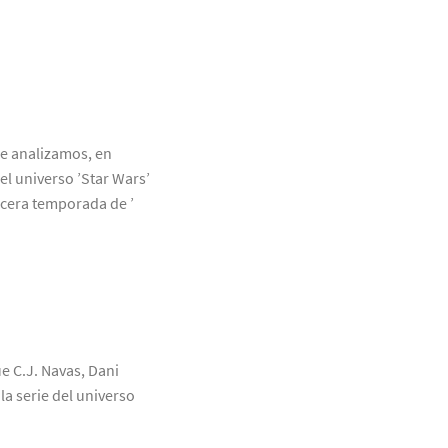
ue analizamos, en
el universo ’Star Wars’
rcera temporada de ’
ue C.J. Navas, Dani
a serie del universo