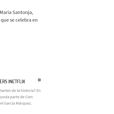
 Maria Santonja,
n que se celebra en
LERS |NETFLIX
antes de la historia? En
egunda parte de Cien
iel García Márquez.