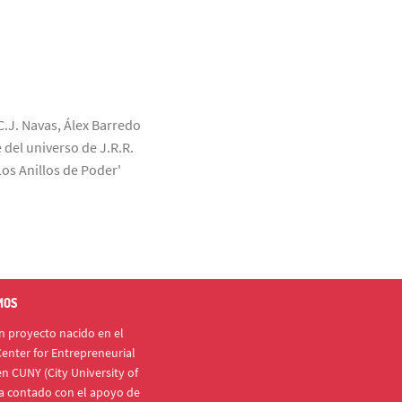
C.J. Navas, Álex Barredo
 del universo de J.R.R.
Los Anillos de Poder'
MOS
 proyecto nacido en el
enter for Entrepreneurial
n CUNY (City University of
a contado con el apoyo de