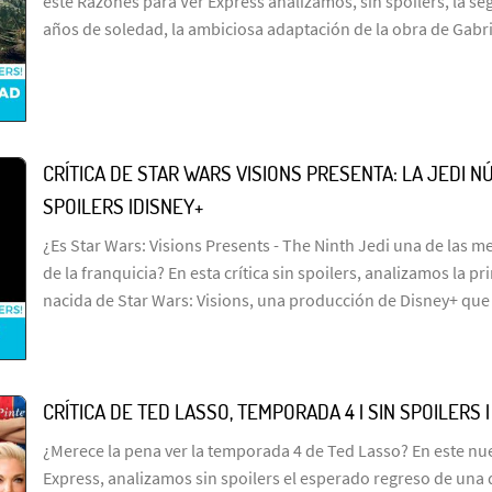
este Razones para Ver Express analizamos, sin spoilers, la s
años de soledad, la ambiciosa adaptación de la obra de Gabr
CRÍTICA DE STAR WARS VISIONS PRESENTA: LA JEDI NÚ
SPOILERS |DISNEY+
¿Es Star Wars: Visions Presents - The Ninth Jedi una de las me
de la franquicia? En esta crítica sin spoilers, analizamos la p
nacida de Star Wars: Visions, una producción de Disney+ que
CRÍTICA DE TED LASSO, TEMPORADA 4 | SIN SPOILERS 
¿Merece la pena ver la temporada 4 de Ted Lasso? En este n
Express, analizamos sin spoilers el esperado regreso de una 