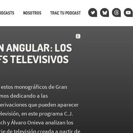
ODCASTS
NOSOTROS
TRAE TU PODCAST
N ANGULAR : LOS
FS TELEVISIVOS
 estos monográficos de Gran
mos dedicando a las
erivaciones que pueden aparecer
televisión, en este programa C.J.
ch y Álvaro Onieva analizan los
rie de televisión creada a partir de