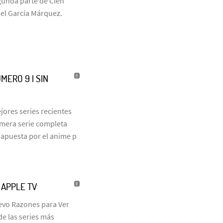
egunda parte de Cien
iel García Márquez.
MERO 9 | SIN
jores series recientes
rimera serie completa
 apuesta por el anime p
| APPLE TV
uevo Razones para Ver
de las series más