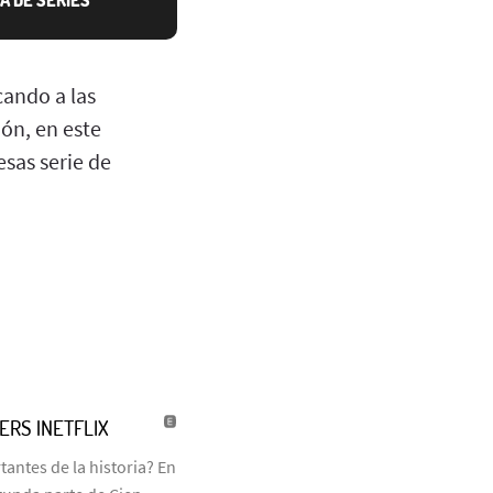
ando a las
ión, en este
esas serie de
LERS |NETFLIX
antes de la historia? En