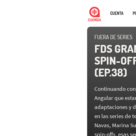
CUENTA
P
FUERA DE SERIES
FDS GRA
SPIN-OF
(EP.38)
Continuando con
Angular que esta
adaptaciones y d
en las series de 
Navas, Marina Su
spin-offs, esas se