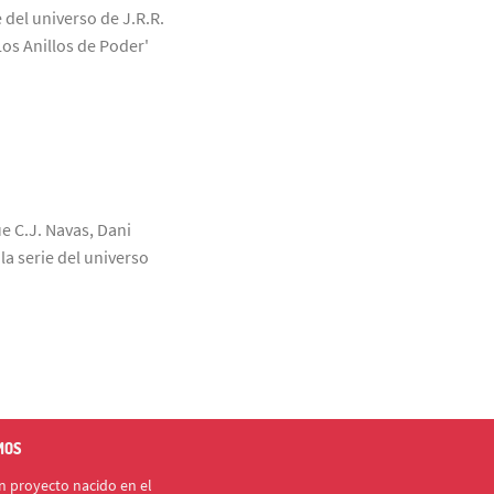
 del universo de J.R.R.
Los Anillos de Poder'
ue C.J. Navas, Dani
a serie del universo
MOS
 proyecto nacido en el