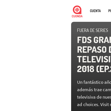
CUENTA
P
FUERA DE SERIES
FDS GRA
REPASO 
TELEVIS
2018 (EP
Un fantástico año
además trae cambi
televisiva de nu
ad choices. Visi