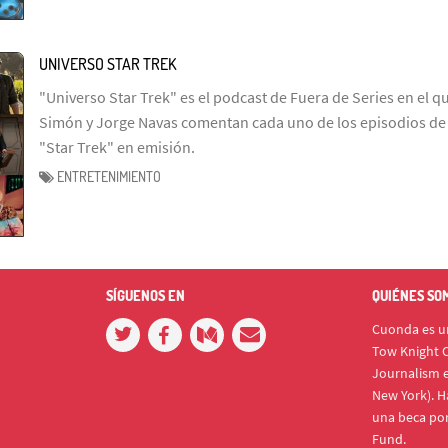
UNIVERSO STAR TREK
"Universo Star Trek" es el podcast de Fuera de Series en el q
Simón y Jorge Navas comentan cada uno de los episodios de l
"Star Trek" en emisión.
ENTRETENIMIENTO
SÍGUENOS EN
QUIÉNES SO
Cuonda es un
Tow Knight C
Journalism e
New York). H
una beca po
Fund.