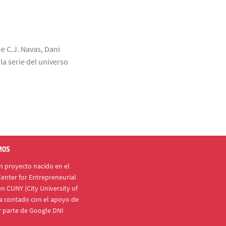
ue C.J. Navas, Dani
a serie del universo
MOS
 proyecto nacido en el
enter for Entrepreneurial
n CUNY (City University of
a contado con el apoyo de
r parte de Google DNI