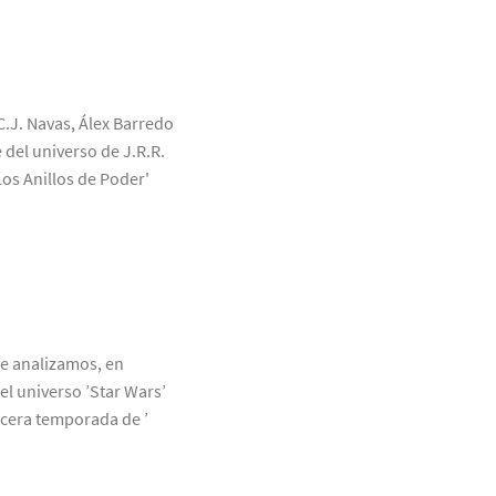
C.J. Navas, Álex Barredo
 del universo de J.R.R.
Los Anillos de Poder'
ue analizamos, en
el universo ’Star Wars’
rcera temporada de ’