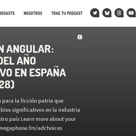
ODCASTS
NOSOTROS
TRAE TU PODCAST
N ANGULAR :
DEL AÑO
IVO EN ESPAÑA
.28)
 para la ficción patria que
os significativos en la industria
estro país Learn more about your
t megaphone.fm/adchoices