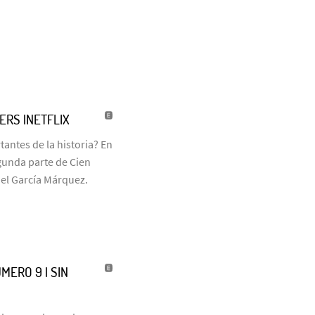
LERS |NETFLIX
antes de la historia? En
egunda parte de Cien
iel García Márquez.
MERO 9 | SIN