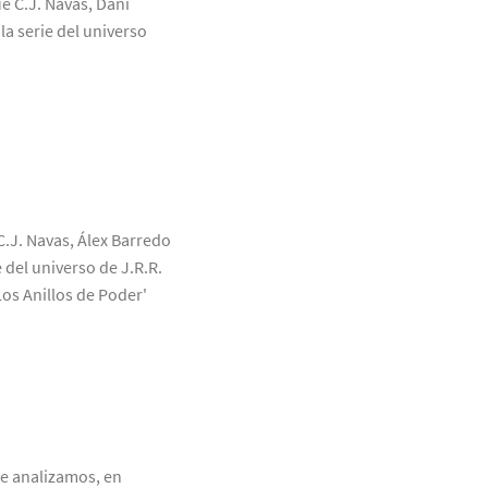
ue C.J. Navas, Dani
a serie del universo
C.J. Navas, Álex Barredo
 del universo de J.R.R.
Los Anillos de Poder'
ue analizamos, en