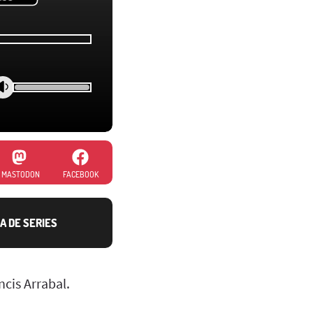
MASTODON
FACEBOOK
A DE SERIES
ncis Arrabal.