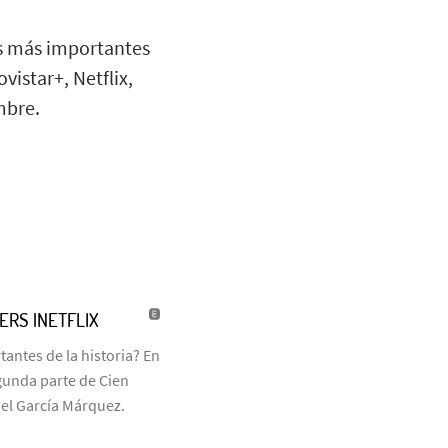
s más importantes
istar+, Netflix,
mbre.
LERS |NETFLIX
antes de la historia? En
egunda parte de Cien
iel García Márquez.