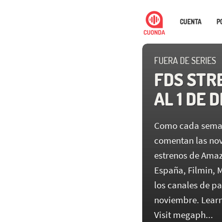
CUENTA
P
FUERA DE SERIES
FDS STRE
AL 1 DE 
Como cada semana
comentan las no
estrenos de Amaz
España, Filmin, M
los canales de pa
noviembre. Learn
Visit megaph...