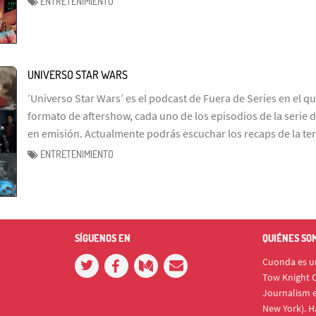
ENTRETENIMIENTO
UNIVERSO STAR WARS
’Universo Star Wars’ es el podcast de Fuera de Series en el q
formato de aftershow, cada uno de los episodios de la serie d
en emisión. Actualmente podrás escuchar los recaps de la te
ENTRETENIMIENTO
SÍGUENOS EN
QUIÉNES SO
Cuonda es un
Tow Knight C
Journalism e
New York). H