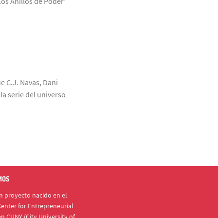
Los Anillos de Poder'
ue C.J. Navas, Dani
a serie del universo
MOS
 proyecto nacido en el
enter for Entrepreneurial
n CUNY (City University of