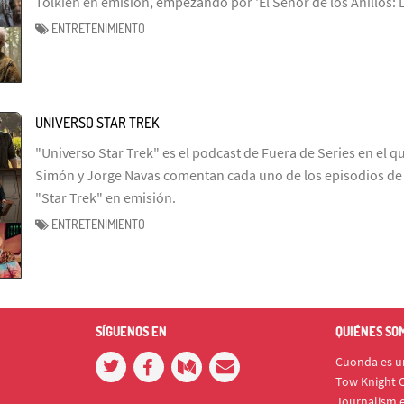
Tolkien en emisión, empezando por 'El Señor de los Anillos: 
ENTRETENIMIENTO
UNIVERSO STAR TREK
"Universo Star Trek" es el podcast de Fuera de Series en el q
Simón y Jorge Navas comentan cada uno de los episodios de l
"Star Trek" en emisión.
ENTRETENIMIENTO
SÍGUENOS EN
QUIÉNES SO
Cuonda es un
Tow Knight C
Journalism e