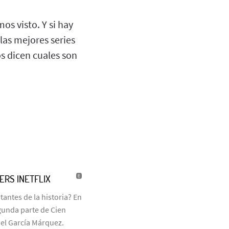
os visto. Y si hay
 las mejores series
os dicen cuales son
LERS |NETFLIX
antes de la historia? En
egunda parte de Cien
iel García Márquez.