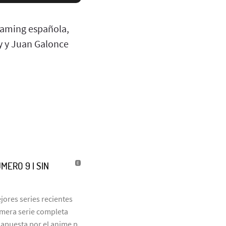
eaming española,
ey y Juan Galonce
MERO 9 | SIN
jores series recientes
rimera serie completa
 apuesta por el anime p