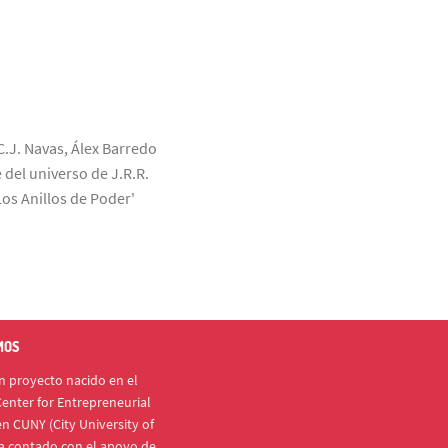
C.J. Navas, Álex Barredo
 del universo de J.R.R.
Los Anillos de Poder'
MOS
 proyecto nacido en el
enter for Entrepreneurial
n CUNY (City University of
a contado con el apoyo de