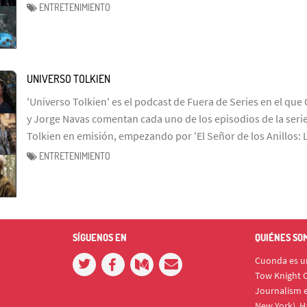
ENTRETENIMIENTO
UNIVERSO TOLKIEN
'Universo Tolkien' es el podcast de Fuera de Series en el que 
y Jorge Navas comentan cada uno de los episodios de la serie
Tolkien en emisión, empezando por 'El Señor de los Anillos: 
ENTRETENIMIENTO
SÍGUENOS EN
QUIÉNES SO
Cuonda es un
Tow Knight C
Journalism e
New York). H