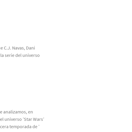
ue C.J. Navas, Dani
a serie del universo
ue analizamos, en
el universo ’Star Wars’
rcera temporada de ’