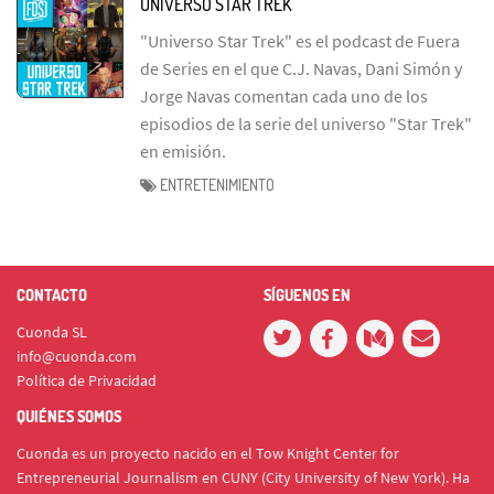
UNIVERSO STAR TREK
"Universo Star Trek" es el podcast de Fuera
de Series en el que C.J. Navas, Dani Simón y
Jorge Navas comentan cada uno de los
episodios de la serie del universo "Star Trek"
en emisión.
ENTRETENIMIENTO
CONTACTO
SÍGUENOS EN
Cuonda SL
info@cuonda.com
Política de Privacidad
QUIÉNES SOMOS
Cuonda es un proyecto nacido en el Tow Knight Center for
Entrepreneurial Journalism en CUNY (City University of New York). Ha