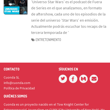
’Universo Star Wars’ es el podcast de Fuera
de Series en el que analizamos, en formato
de aftershow, cada uno de los episodios de la
serie del universo ’Star Wars’ en emisión.
Actualmente podrás escuchar los recaps de la
tercera temporada de ’
ENTRETENIMIENTO
CONTACTO
SÍGUENOS EN
Cuonda SL
info@cuonda.com
Política de Privacidad
QUIÉNES SOMOS
Cuonda es un proyecto nacido en el Tow Knight Center for
Entrepreneurial Journalism en CUNY (City University of New York). Ha