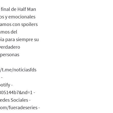
inal de Half Man
sos y emocionales
camos con spoilers
lamos del
ia para siempre su
 verdadero
e personas
//t.me/noticiasfds
 -
tify -
305144b7&nd=1 -
des Sociales -
com/fueradeseries -