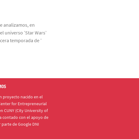
ue analizamos, en
el universo ’Star Wars’
rcera temporada de ’
MOS
 proyecto nacido en el
enter for Entrepreneurial
n CUNY (City University of
a contado con el apoyo de
r parte de Google DNI