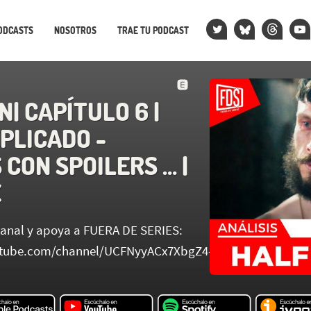
ODCASTS
NOSOTROS
TRAE TU PODCAST
| CAPÍTULO 6 |
PLICADO -
 CON SPOILERS … |
X
canal y apoya a FUERA DE SERIES:
utube.com/channel/UCFNyyACx7XbgZ4-