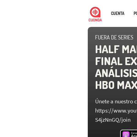
CUENTA
P
FUERA DE SERIES
HALF MAN
FINAL EX
ANÁLISIS
HBO MA
Únete a nuestro 
https://www.yo
S4jzNnGQ/join