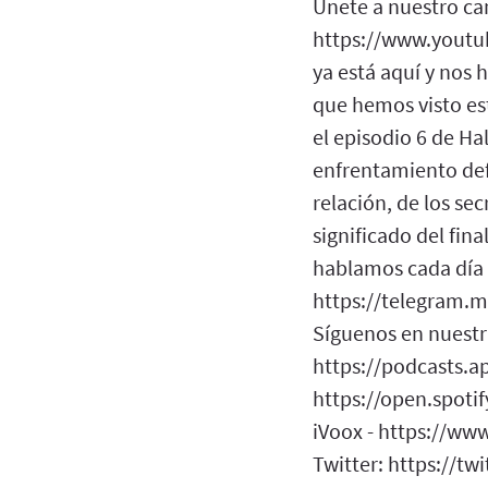
Únete a nuestro ca
https://www.youtu
ya está aquí y nos
que hemos visto est
el episodio 6 de Ha
enfrentamiento def
relación, de los s
significado del fin
hablamos cada día 
https://telegram.me
Síguenos en nuestra
https://podcasts.a
https://open.spot
iVoox - https://ww
Twitter: https://tw