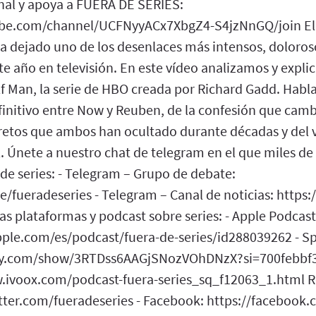
nal y apoya a FUERA DE SERIES:
be.com/channel/UCFNyyACx7XbgZ4-S4jzNnGQ/join El f
 ha dejado uno de los desenlaces más intensos, doloro
e año en televisión. En este vídeo analizamos y expli
lf Man, la serie de HBO creada por Richard Gadd. Hab
initivo entre Now y Reuben, de la confesión que camb
ecretos que ambos han ocultado durante décadas y del
al. Únete a nuestro chat de telegram en el que miles d
de series: - Telegram – Grupo de debate:
/fueradeseries - Telegram – Canal de noticias: https:
s plataformas y podcast sobre series: - Apple Podcast
pple.com/es/podcast/fuera-de-series/id288039262 - Spo
ify.com/show/3RTDss6AAGjSNozVOhDNzX?si=700febbf
w.ivoox.com/podcast-fuera-series_sq_f12063_1.html Re
itter.com/fueradeseries - Facebook: https://facebook.