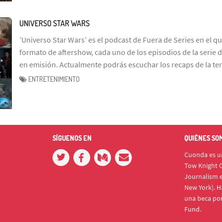
UNIVERSO STAR WARS
’Universo Star Wars’ es el podcast de Fuera de Series en el q
formato de aftershow, cada uno de los episodios de la serie d
en emisión. Actualmente podrás escuchar los recaps de la te
ENTRETENIMIENTO
SÍGUENOS EN
QUIÉNES SO
Cuonda es un
Tow Knight C
Journalism e
New York). H
una beca po
Fund.