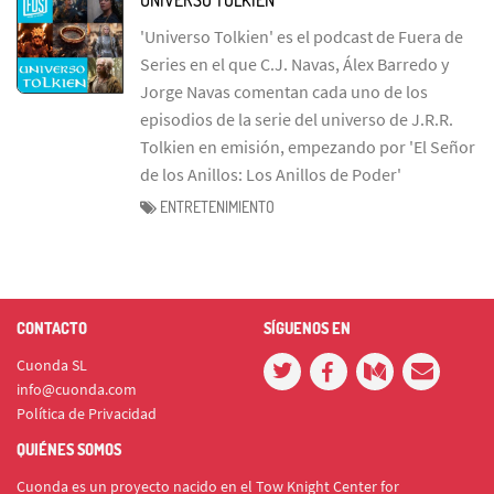
'Universo Tolkien' es el podcast de Fuera de
Series en el que C.J. Navas, Álex Barredo y
Jorge Navas comentan cada uno de los
episodios de la serie del universo de J.R.R.
Tolkien en emisión, empezando por 'El Señor
de los Anillos: Los Anillos de Poder'
ENTRETENIMIENTO
CONTACTO
SÍGUENOS EN
Cuonda SL
info@cuonda.com
Política de Privacidad
QUIÉNES SOMOS
Cuonda es un proyecto nacido en el Tow Knight Center for