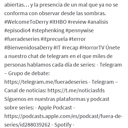
abiertas… y la presencia de un mal que ya no se
conforma con observar desde las sombras.
#WelcomeToDerry #ItHBO #review #analisis
#episodio4 #stephenking #pennywise
#fueradeseries #itprecuela #terror
#BienvenidosaDerry #IT #recap #HorrorTV Únete
a nuestro chat de telegram en el que miles de
personas hablamos cada día de series: - Telegram
– Grupo de debate:
https://telegram.me/fueradeseries - Telegram –
Canal de noticias: https://t.me/noticiasfds
Síguenos en nuestras plataformas y podcast
sobre series: - Apple Podcast -
https://podcasts.apple.com/es/podcast/fuera-de-
series/id288039262 - Spotify -