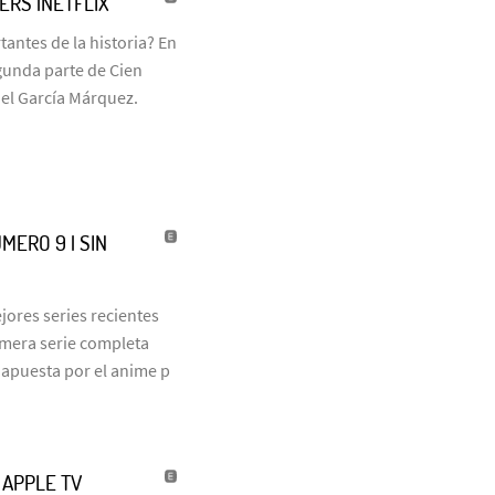
LERS |NETFLIX
antes de la historia? En
egunda parte de Cien
iel García Márquez.
MERO 9 | SIN
jores series recientes
rimera serie completa
 apuesta por el anime p
| APPLE TV