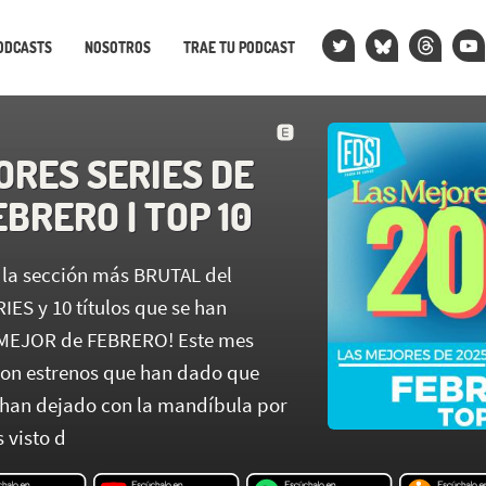
ODCASTS
NOSOTROS
TRAE TU PODCAST
ORES SERIES DE
EBRERO | TOP 10
la sección más BRUTAL del
ES y 10 títulos que se han
o MEJOR de FEBRERO! Este mes
con estrenos que han dado que
 han dejado con la mandíbula por
 visto d