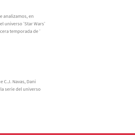
ue analizamos, en
el universo ’Star Wars’
rcera temporada de ’
ue C.J. Navas, Dani
a serie del universo