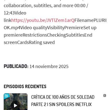
collaboration, subtitles, and more 00:00 /
12:43Video
link
https://youtu.be/JVTlZem1arQ
FilenamePLURIB
OK.mp4Video qualityVisibilityPremiereSet up
premiereRestrictionsCheckingSubtitlesEnd
screenCardsRating saved
PUBLICADO:
14 noviembre 2025
EPISODIOS RECIENTES
CRÍTICA DE 100 AÑOS DE SOLEDAD
PARTE 2 | SIN SPOILERS |NETFLIX