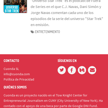
"Universo Star Trek" es el podcast de Fuera
de Series en el que C.J. Navas, Dani Simón y
Jorge Navas comentan cada uno de los
episodios de la serie del universo "Star Trek"
en emisión.
ENTRETENIMIENTO
CONTACTO
SÍGUENOS EN
Cuonda SL
info@cuonda.com
Política de Privacidad
QUIÉNES SOMOS
Cuonda es un proyecto nacido en el Tow Knight Center for
Entrepreneurial Journalism en CUNY (City University of New York). Ha
contado con el apoyo de una beca por parte de Google DNI Fund.