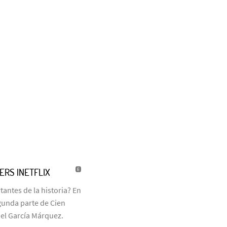
LERS |NETFLIX
antes de la historia? En
egunda parte de Cien
iel García Márquez.