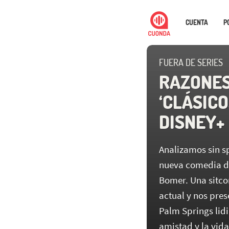
CUENTA
P
FUERA DE SERIES
RAZONES
‘CLÁSICO
DISNEY+
Analizamos sin s
nueva comedia de
Bomer. Una sitco
actual y nos pre
Palm Springs lidi
amistad y la vida