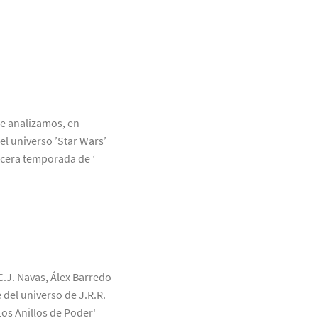
ue analizamos, en
el universo ’Star Wars’
rcera temporada de ’
C.J. Navas, Álex Barredo
 del universo de J.R.R.
Los Anillos de Poder'