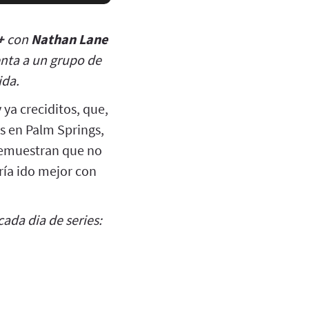
+
con
Nathan Lane
enta a un grupo de
ida.
 ya creciditos, que,
s en Palm Springs,
 demuestran que no
ría ido mejor con
ada dia de series: