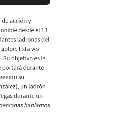
e de acción y
onible desde el 13
llantes ladronas del
golpe. Esta vez
 Su objetivo es la
e portará durante
eeeeero su
nzález), un ladrón
Vegas durante un
e personas hablamos