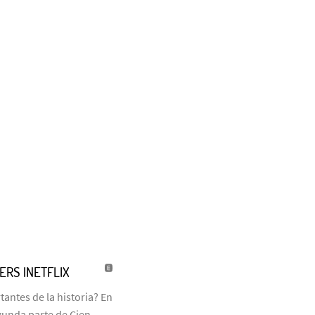
LERS |NETFLIX
antes de la historia? En
egunda parte de Cien