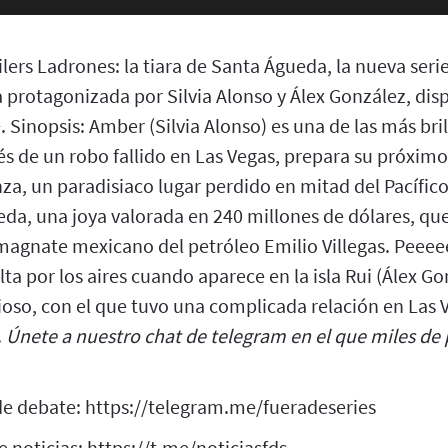
lers Ladrones: la tiara de Santa Águeda, la nueva seri
protagonizada por Silvia Alonso y Álex González, disp
. Sinopsis: Amber (Silvia Alonso) es una de las más bri
 de un robo fallido en Las Vegas, prepara su próximo 
nza, un paradisiaco lugar perdido en mitad del Pacífico.
eda, una joya valorada en 240 millones de dólares, qu
l magnate mexicano del petróleo Emilio Villegas. Peee
lta por los aires cuando aparece en la isla Rui (Álex Go
ioso, con el que tuvo una complicada relación en Las 
.
Únete a nuestro chat de telegram en el que miles d
e debate: https://telegram.me/fueradeseries
 noticias: https://t.me/noticiasfds