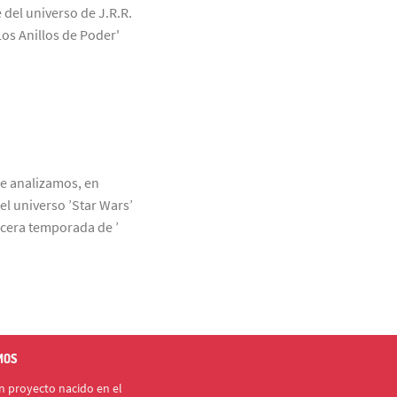
 del universo de J.R.R.
Los Anillos de Poder'
ue analizamos, en
el universo ’Star Wars’
rcera temporada de ’
MOS
 proyecto nacido en el