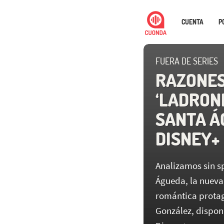
CUENTA
P
FUERA DE SERIES
RAZONES
‘LADRONE
SANTA ÁG
DISNEY+
Analizamos sin sp
Águeda, la nueva
romántica protag
González, disponi