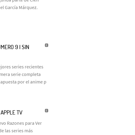
iel García Márquez.
MERO 9 | SIN
jores series recientes
rimera serie completa
 apuesta por el anime p
| APPLE TV
uevo Razones para Ver
de las series más