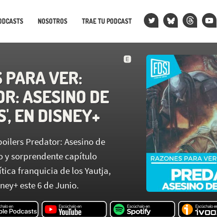
ODCASTS
NOSOTROS
TRAE TU PODCAST
 PARA VER:
OR: ASESINO DE
', EN DISNEY+
oilers Predator: Asesino de
o y sorprendente capítulo
ica franquicia de los Yautja,
ney+ este 6 de Junio.