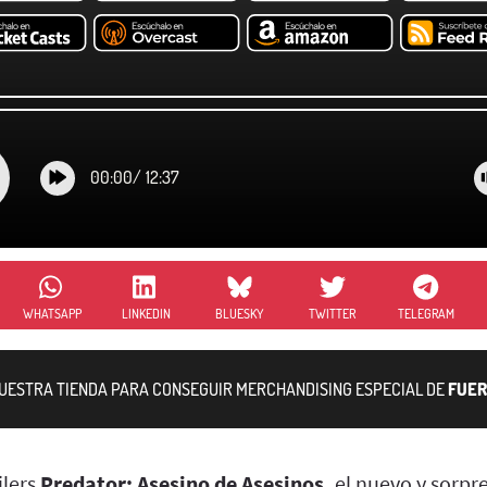
00:00
/
12:37
WHATSAPP
LINKEDIN
BLUESKY
TWITTER
TELEGRAM
NUESTRA TIENDA PARA CONSEGUIR MERCHANDISING ESPECIAL DE
FUER
ilers
Predator: Asesino de Asesinos,
el nuevo y sorpr