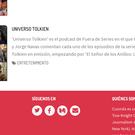
UNIVERSO TOLKIEN
'Universo Tolkien' es el podcast de Fuera de Series en el que 
y Jorge Navas comentan cada uno de los episodios de la serie
Tolkien en emisión, empezando por 'El Señor de los Anillos: 
ENTRETENIMIENTO
SÍGUENOS EN
QUIÉNES SO
Cuonda es un
Tow Knight C
Journalism e
New York). H