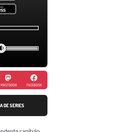
MASTODON
FACEBOOK
A DE SERIES
endente capítulo