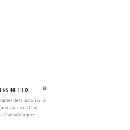
LERS |NETFLIX
antes de la historia? En
egunda parte de Cien
iel García Márquez.