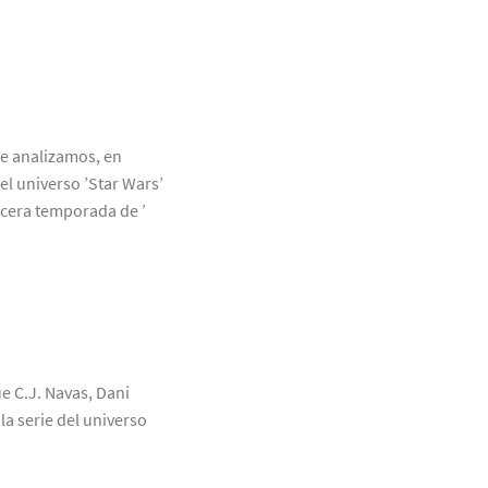
ue analizamos, en
el universo ’Star Wars’
rcera temporada de ’
ue C.J. Navas, Dani
a serie del universo