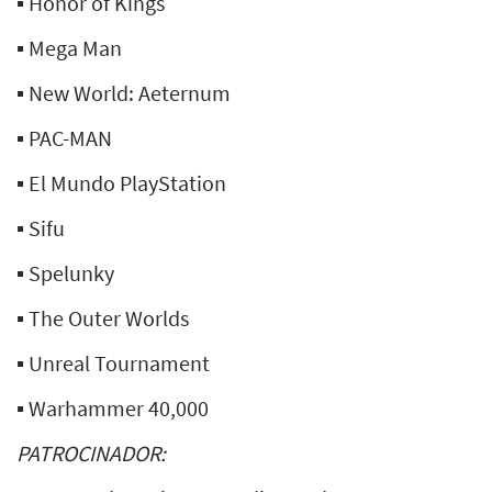
▪️ Honor of Kings
▪️ Mega Man
▪️ New World: Aeternum
▪️ PAC-MAN
▪️ El Mundo PlayStation
▪️ Sifu
▪️ Spelunky
▪️ The Outer Worlds
▪️ Unreal Tournament
▪️ Warhammer 40,000
PATROCINADOR: