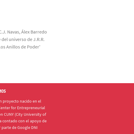
C.J. Navas, Álex Barredo
 del universo de J.R.R.
Los Anillos de Poder'
MOS
 proyecto nacido en el
enter for Entrepreneurial
n CUNY (City University of
a contado con el apoyo de
r parte de Google DNI