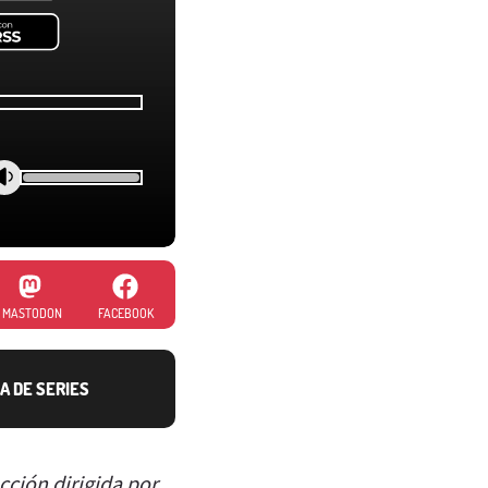
MASTODON
FACEBOOK
A DE SERIES
cción dirigida por