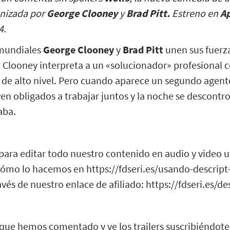
onizada por
George Clooney
y
Brad Pitt.
Estreno en
A
4.
 mundiales
George Clooney
y
Brad Pitt
unen sus fuerza
 Clooney interpreta a un «solucionador» profesional 
de alto nivel. Pero cuando aparece un segundo agente 
 ven obligados a trabajar juntos y la noche se descont
aba.
 para editar todo nuestro contenido en audio y video 
cómo lo hacemos en https://fdseri.es/usando-descript-
vés de nuestro enlace de afiliado: https://fdseri.es/de
 que hemos comentado y ve los trailers suscribiéndote