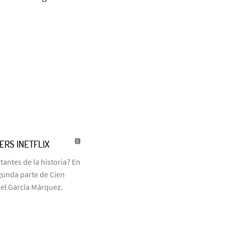
LERS |NETFLIX
antes de la historia? En
egunda parte de Cien
iel García Márquez.