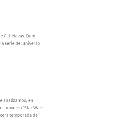
ue C.J. Navas, Dani
a serie del universo
ue analizamos, en
el universo ’Star Wars’
rcera temporada de ’