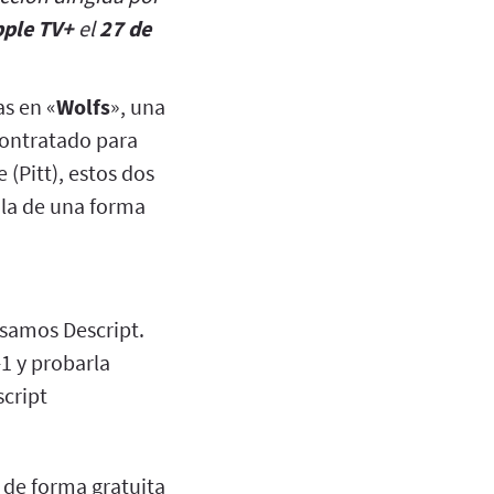
pple TV+
el
27 de
s en «
Wolfs
», una
contratado para
(Pitt), estos dos
rola de una forma
usamos Descript.
1 y probarla
script
 de forma gratuita