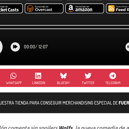
00:00
/
12:07
WHATSAPP
LINKEDIN
BLUESKY
TWITTER
TELEGRAM
NUESTRA TIENDA PARA CONSEGUIR MERCHANDISING ESPECIAL DE
FUER
lón comenta sin spoilers
Wolfs
, la nueva comedia de a