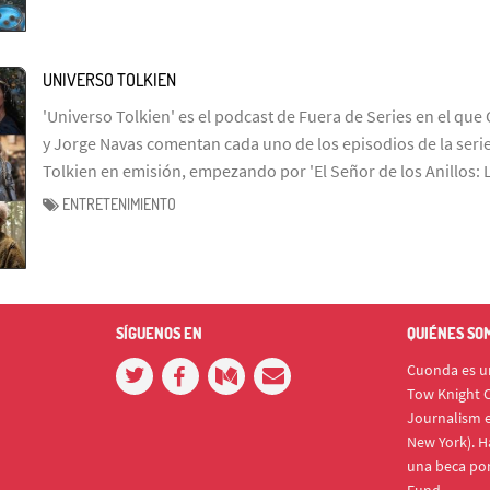
UNIVERSO TOLKIEN
'Universo Tolkien' es el podcast de Fuera de Series en el que 
y Jorge Navas comentan cada uno de los episodios de la serie
Tolkien en emisión, empezando por 'El Señor de los Anillos: 
ENTRETENIMIENTO
SÍGUENOS EN
QUIÉNES SO
Cuonda es un
Tow Knight C
Journalism e
New York). H
una beca po