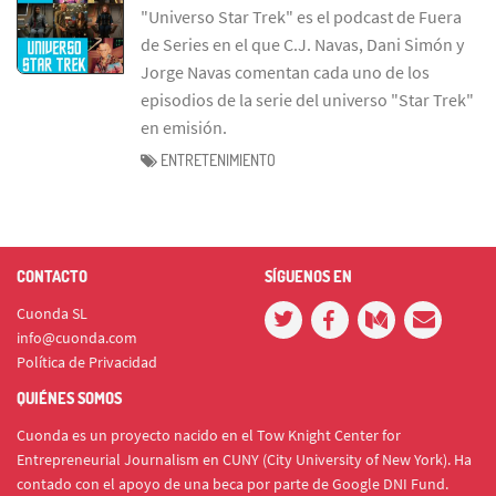
"Universo Star Trek" es el podcast de Fuera
de Series en el que C.J. Navas, Dani Simón y
Jorge Navas comentan cada uno de los
episodios de la serie del universo "Star Trek"
en emisión.
ENTRETENIMIENTO
CONTACTO
SÍGUENOS EN
Cuonda SL
info@cuonda.com
Política de Privacidad
QUIÉNES SOMOS
Cuonda es un proyecto nacido en el Tow Knight Center for
Entrepreneurial Journalism en CUNY (City University of New York). Ha
contado con el apoyo de una beca por parte de Google DNI Fund.