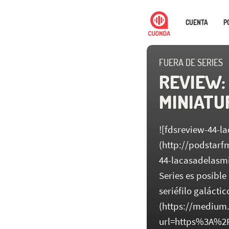
CUENTA
P
FUERA DE SERIES
REVIEW: 
MINIATUR
![fdsreview-44-l
(http://podstar
44-lacasadelasmi
Series es posible
seriéfilo galácti
(https://medium
url=https%3A%2F