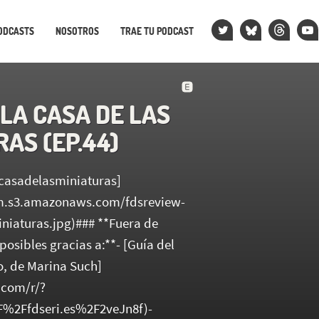
ODCASTS
NOSOTROS
TRAE TU PODCAST
LA CASA DE LAS
AS (EP.44)
acasadelasminiaturas]
fm.s3.amazonaws.com/fdsreview-
niaturas.jpg)### **Fuera de
 posibles gracias a:**- [Guía del
co, de Marina Such]
.com/r/?
%2Ffdseri.es%2F2veJn8f)-