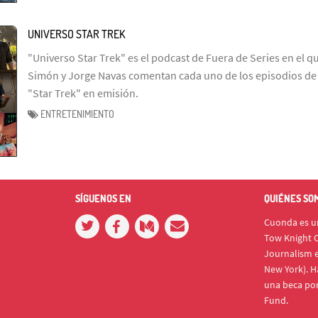
UNIVERSO STAR TREK
"Universo Star Trek" es el podcast de Fuera de Series en el q
Simón y Jorge Navas comentan cada uno de los episodios de l
"Star Trek" en emisión.
ENTRETENIMIENTO
SÍGUENOS EN
QUIÉNES SO
Cuonda es un
Tow Knight C
Journalism e
New York). H
una beca po
Fund.