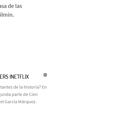
sa de las
ilmin.
LERS |NETFLIX
antes de la historia? En
egunda parte de Cien
iel García Márquez.