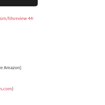
om/fdsreview-44-
 de Amazon]
es.com
)