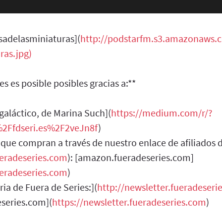
asadelasminiaturas](
http://podstarfm.s3.amazonaws.c
ras.jpg)
es es posible posibles gracias a:**
o galáctico, de Marina Such](
https://medium.com/r/?
2Ffdseri.es%2F2veJn8f
)
 que compran a través de nuestro enlace de afiliados
eradeseries.com
): [amazon.fueradeseries.com]
eradeseries.com
)
ria de Fuera de Series:](
http://newsletter.fueradeseri
eseries.com](
https://newsletter.fueradeseries.com
)