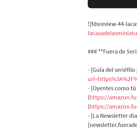
![fdsreview-44-lac
lacasadelasminiatu
### **Fuera de Seri
- [Guía del seriéfil
url=https%3A%2F%
- [Oyentes como tú
(
https://amazon.fu
(
https://amazon.fu
- [La Newsletter dia
[newsletter.fuerad