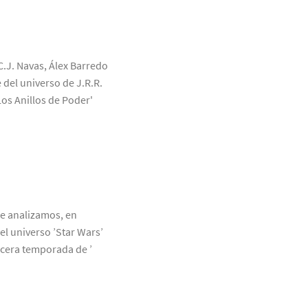
C.J. Navas, Álex Barredo
 del universo de J.R.R.
Los Anillos de Poder'
ue analizamos, en
el universo ’Star Wars’
rcera temporada de ’