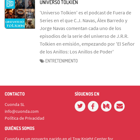
UNIVERSO TOLKIEN
'Universo Tolkien' es el podcast de Fuera de
Series en el que C.J. Navas, Álex Barredo y
Jorge Navas comentan cada uno de los
episodios de la serie del universo de J.R.R.
Tolkien en emisión, empezando por 'El Señor
de los Anillos: Los Anillos de Poder'
ENTRETENIMIENTO
CONTACTO
SÍGUENOS EN
Cuonda SL
info@cuonda.com
Política de Privacidad
QUIÉNES SOMOS
Cuonda es un proyecto nacido en el Tow Knight Center for