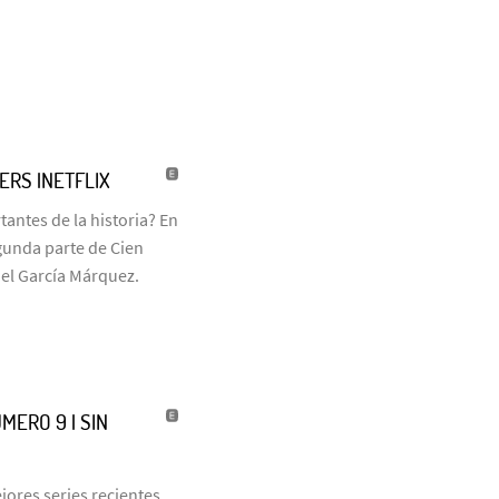
LERS |NETFLIX
antes de la historia? En
egunda parte de Cien
iel García Márquez.
MERO 9 | SIN
jores series recientes