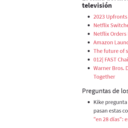
televisión
2023 Upfronts
Netflix Switch
Netflix Orders
Amazon Launche
The future of 
012| FAST Cha
Warner Bros. D
Together
Preguntas de lo
Kike pregunta 
pasan estas c
"en 28 días": e