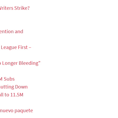
riters Strike?
tention and
 League First –
o Longer Bleeding”
M Subs
hutting Down
ll to 11.5M
l nuevo paquete