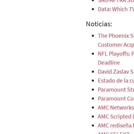
Data: Which TV
Noticias:
The Phoenix Su
Customer Acqu
NFL Playoffs: 
Deadline
David Zaslav S
Estado de la c
Paramount Str
Paramount Cut
AMC Networks 
AMC Scripted D
AMC rediseña l