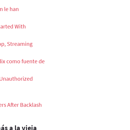
n le han
tarted With
rop, Streaming
flix como fuente de
h Unauthorized
ers After Backlash
ás a la vieja