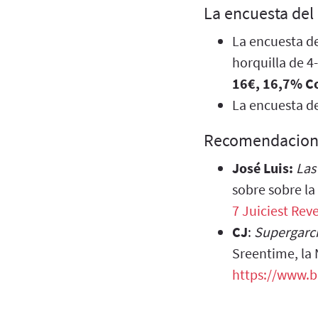
La encuesta del
La encuesta de
horquilla de 4
16€, 16,7% Co
La encuesta d
Recomendacion
José Luis:
Las
sobre sobre la
7 Juiciest Re
CJ
:
Supergarc
Sreentime, la
https://www.