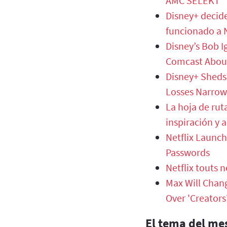
AMC SELEKT
Disney+ decide
funcionado a N
Disney’s Bob I
Comcast About
Disney+ Sheds 
Losses Narrow
La hoja de rut
inspiración y 
Netflix Launch
Passwords
Netflix touts 
Max Will Chang
Over 'Creators
El tema del mes