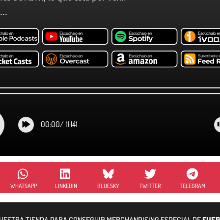
..
00:00
/
1H41
WHATSAPP
LINKEDIN
BLUESKY
TWITTER
TELEGRAM
NUESTRA TIENDA PARA CONSEGUIR MERCHANDISING ESPECIAL DE
FUER