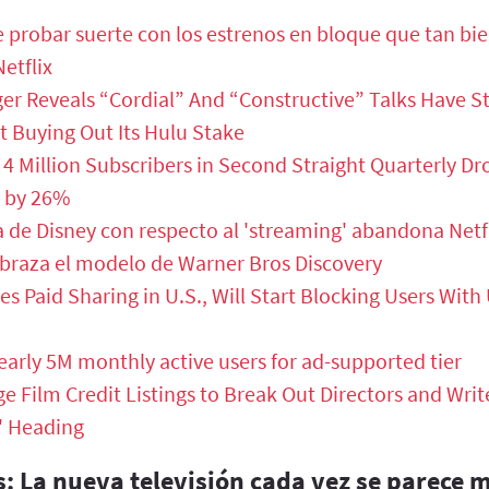
 probar suerte con los estrenos en bloque que tan bie
etflix
ger Reveals “Cordial” And “Constructive” Talks Have S
 Buying Out Its Hulu Stake
4 Million Subscribers in Second Straight Quarterly D
 by 26%
a de Disney con respecto al 'streaming' abandona Net
abraza el modelo de Warner Bros Discovery
es Paid Sharing in U.S., Will Start Blocking Users Wit
nearly 5M monthly active users for ad-supported tier
e Film Credit Listings to Break Out Directors and Writ
' Heading
: La nueva televisión cada vez se parece m