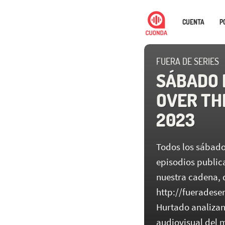
CUENTA
P
FUERA DE SERIES
SÁBADO 
OVER TH
2023
Todos los sábado
episodios public
nuestra cadena, 
http://fueradeser
Hurtado analizan 
audiovisual del m