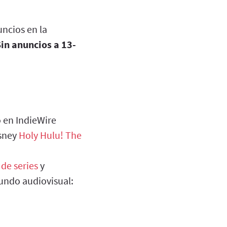
ncios en la
in anuncios a 13-
o en IndieWire
isney
Holy Hulu! The
 de series
y
undo audiovisual: