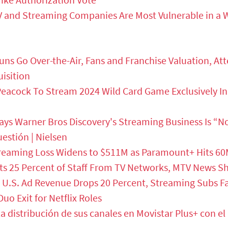
 and Streaming Companies Are Most Vulnerable in a W
ns Go Over-the-Air, Fans and Franchise Valuation, At
isition
Peacock To Stream 2024 Wild Card Game Exclusively In
ays Warner Bros Discovery's Streaming Business Is “N
uestión | Nielsen
eaming Loss Widens to $511M as Paramount+ Hits 60
s 25 Percent of Staff From TV Networks, MTV News S
U.S. Ad Revenue Drops 20 Percent, Streaming Subs Fa
uo Exit for Netflix Roles
a distribución de sus canales en Movistar Plus+ con e