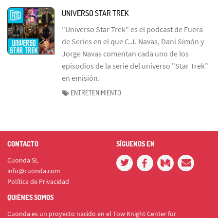
UNIVERSO STAR TREK
"Universo Star Trek" es el podcast de Fuera
de Series en el que C.J. Navas, Dani Simón y
Jorge Navas comentan cada uno de los
episodios de la serie del universo "Star Trek"
en emisión.
ENTRETENIMIENTO
CONTACTO
SÍGUENOS EN
Cuonda SL
info@cuonda.com
Política de Privacidad
QUIÉNES SOMOS
Cuonda es un proyecto nacido en el Tow Knight Center for