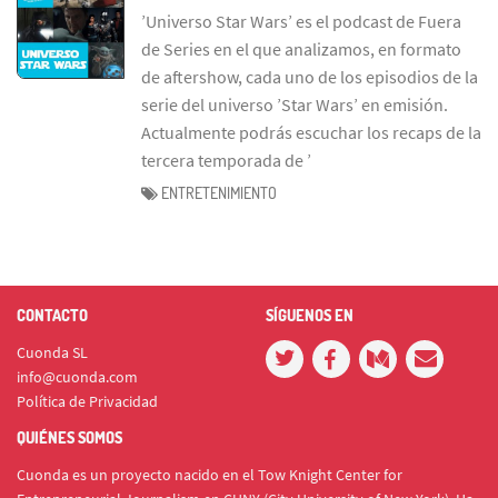
’Universo Star Wars’ es el podcast de Fuera
de Series en el que analizamos, en formato
de aftershow, cada uno de los episodios de la
serie del universo ’Star Wars’ en emisión.
Actualmente podrás escuchar los recaps de la
tercera temporada de ’
ENTRETENIMIENTO
CONTACTO
SÍGUENOS EN
Cuonda SL
info@cuonda.com
Política de Privacidad
QUIÉNES SOMOS
Cuonda es un proyecto nacido en el Tow Knight Center for