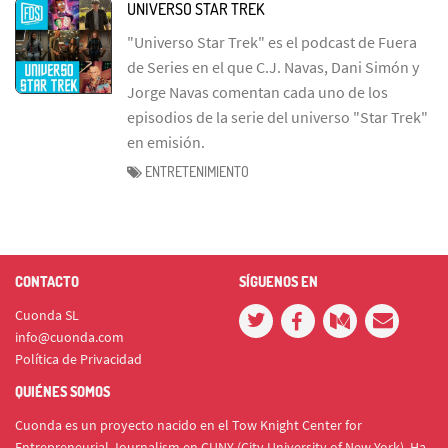
UNIVERSO STAR TREK
"Universo Star Trek" es el podcast de Fuera
de Series en el que C.J. Navas, Dani Simón y
Jorge Navas comentan cada uno de los
episodios de la serie del universo "Star Trek"
en emisión.
ENTRETENIMIENTO
CONTACTO
SÍGUENOS EN
Cuonda SL
info@cuonda.com
Política de Privacidad
QUIÉNES SOMOS
Cuonda es un proyecto nacido en el Tow Knight Center for
Entrepreneurial Journalism en CUNY (City University of New York). Ha