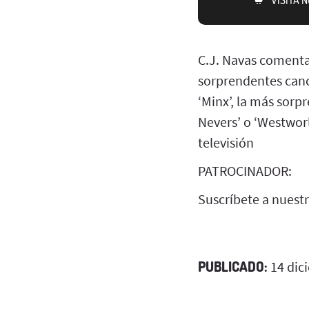
C.J. Navas comenta 
sorprendentes canc
‘Minx’, la más sor
Nevers’ o ‘Westworl
televisión
PATROCINADOR:
Suscríbete a nuest
PUBLICADO:
14 dic