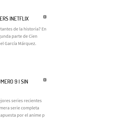
LERS |NETFLIX
antes de la historia? En
egunda parte de Cien
iel García Márquez.
MERO 9 | SIN
jores series recientes
rimera serie completa
 apuesta por el anime p