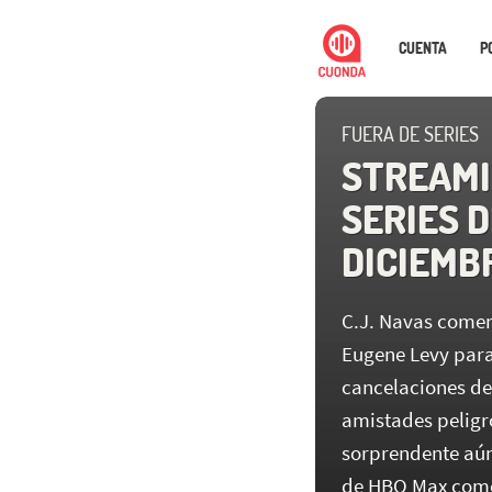
CUENTA
P
FUERA DE SERIES
STREAMI
SERIES D
DICIEMB
C.J. Navas coment
Eugene Levy para
cancelaciones de
amistades peligro
sorprendente aún
de HBO Max como 