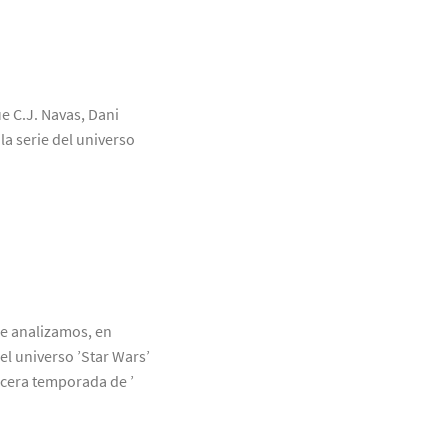
ue C.J. Navas, Dani
a serie del universo
ue analizamos, en
el universo ’Star Wars’
rcera temporada de ’