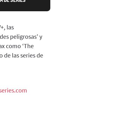
+, las
es peligrosas’ y
Max como ‘The
 de las series de
eseries.com