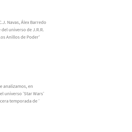
C.J. Navas, Álex Barredo
 del universo de J.R.R.
Los Anillos de Poder'
ue analizamos, en
el universo ’Star Wars’
rcera temporada de ’