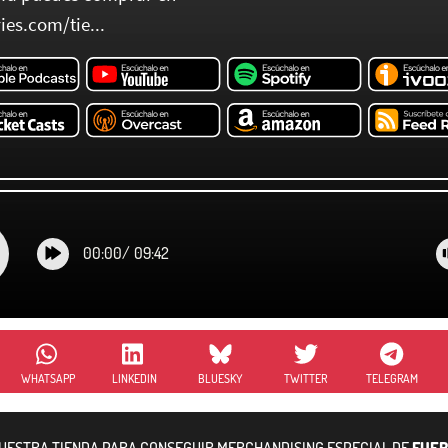
ies.com/tie...
00:00
/
09:42
WHATSAPP
LINKEDIN
BLUESKY
TWITTER
TELEGRAM
NUESTRA TIENDA PARA CONSEGUIR MERCHANDISING ESPECIAL DE
FUER