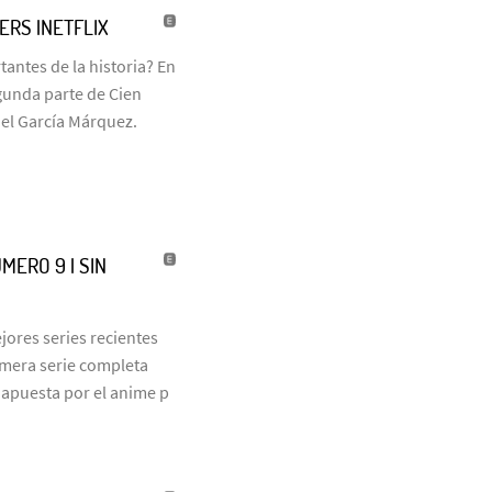
LERS |NETFLIX
antes de la historia? En
egunda parte de Cien
iel García Márquez.
MERO 9 | SIN
jores series recientes
rimera serie completa
 apuesta por el anime p