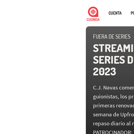
CUENTA
P
FUERA DE SERIES
STREAMI
SERIES D
2023
C.J. Navas comen
guionistas, los p
primeras renovac
semana de Upfron
repaso diario al 
PATROCINADOR: 