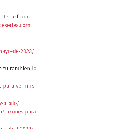
dote de forma
adeseries.com
-mayo-de-2023/
e-tu-tambien-lo-
s-para-ver-mrs-
er-silo/
m/razones-para-
op-abril-2023/