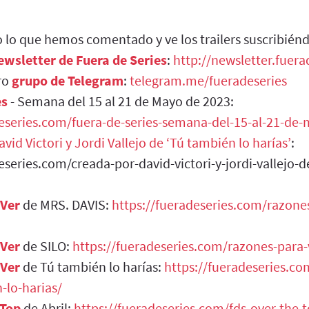
 lo que hemos comentado y ve los trailers suscribién
ewsletter de Fuera de Series
:
http://newsletter.fuer
ro
grupo de Telegram
:
telegram.me/fueradeseries
es
- Semana del 15 al 21 de Mayo de 2023:
deseries.com/fuera-de-series-semana-del-15-al-21-de
vid Victori y Jordi Vallejo de ‘Tú también lo harías’
:
eseries.com/creada-por-david-victori-y-jordi-vallejo-d
 Ver
de MRS. DAVIS:
https://fueradeseries.com/razone
 Ver
de SILO:
https://fueradeseries.com/razones-para-v
 Ver
de Tú también lo harías:
https://fueradeseries.co
-lo-harias/
 Top
de Abril:
https://fueradeseries.com/fds-over-the-t