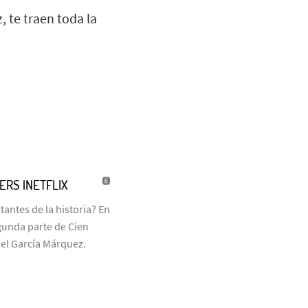
, te traen toda la
LERS |NETFLIX
antes de la historia? En
egunda parte de Cien
iel García Márquez.