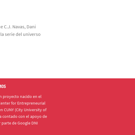
ue C.J. Navas, Dani
a serie del universo
MOS
 proyecto nacido en el
enter for Entrepreneurial
n CUNY (City University of
a contado con el apoyo de
r parte de Google DNI