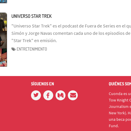
UNIVERSO STAR TREK
"Universo Star Trek" es el podcast de Fuera de Series en el q
Simón y Jorge Navas comentan cada uno de los episodios de l
"Star Trek" en emisión.
ENTRETENIMIENTO
SÍGUENOS EN
QUIÉNES SO
Cuonda es un
Tow Knight C
Journalism e
New York). H
una beca po
Fund.