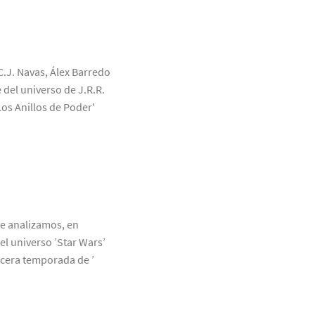
C.J. Navas, Álex Barredo
 del universo de J.R.R.
Los Anillos de Poder'
ue analizamos, en
el universo ’Star Wars’
rcera temporada de ’