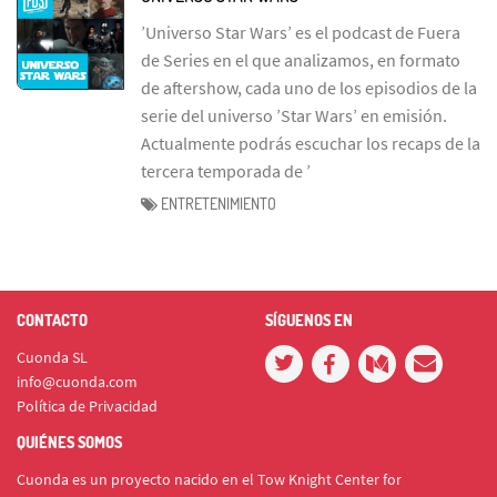
’Universo Star Wars’ es el podcast de Fuera
de Series en el que analizamos, en formato
de aftershow, cada uno de los episodios de la
serie del universo ’Star Wars’ en emisión.
Actualmente podrás escuchar los recaps de la
tercera temporada de ’
ENTRETENIMIENTO
CONTACTO
SÍGUENOS EN
Cuonda SL
info@cuonda.com
Política de Privacidad
QUIÉNES SOMOS
Cuonda es un proyecto nacido en el Tow Knight Center for