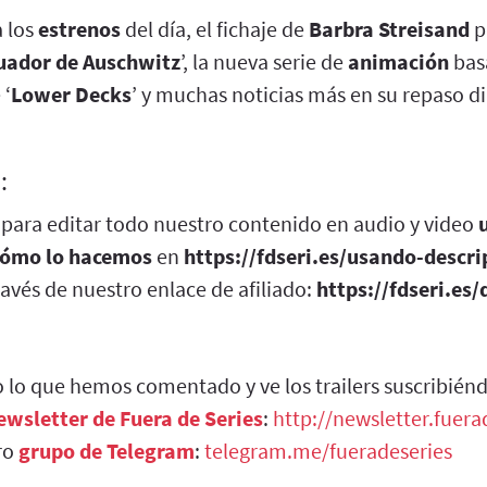
 los
estrenos
del día, el fichaje de
Barbra Streisand
p
tuador de Auschwitz
’, la nueva serie de
animación
bas
 ‘
Lower Decks
’ y muchas noticias más en su repaso d
:
para editar todo nuestro contenido en audio y video
cómo lo hacemos
en
https://fdseri.es/usando-descri
ravés de nuestro enlace de afiliado:
https://fdseri.es/
 lo que hemos comentado y ve los trailers suscribién
ewsletter de Fuera de Series
:
http://newsletter.fuer
ro
grupo de Telegram
:
telegram.me/fueradeseries