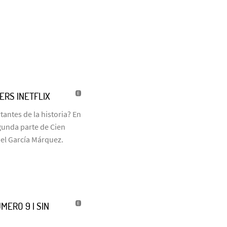
LERS |NETFLIX
antes de la historia? En
egunda parte de Cien
iel García Márquez.
MERO 9 | SIN