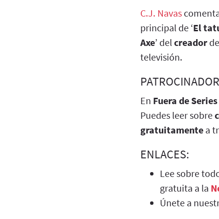
C.J. Navas
comenta
principal de ‘
El ta
Axe
’ del
creador
de
televisión.
PATROCINADOR
En
Fuera de Series
Puedes leer sobre
gratuitamente
a t
ENLACES:
Lee sobre todo
gratuita a la
N
Únete a nuest