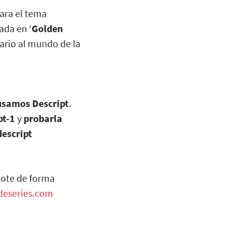
ara el tema
ada en ‘
Golden
iario al mundo de la
usamos Descript
.
pt-1
y
probarla
descript
dote de forma
adeseries.com