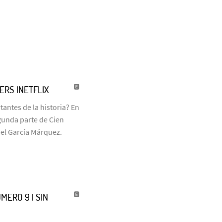
LERS |NETFLIX
antes de la historia? En
egunda parte de Cien
iel García Márquez.
MERO 9 | SIN