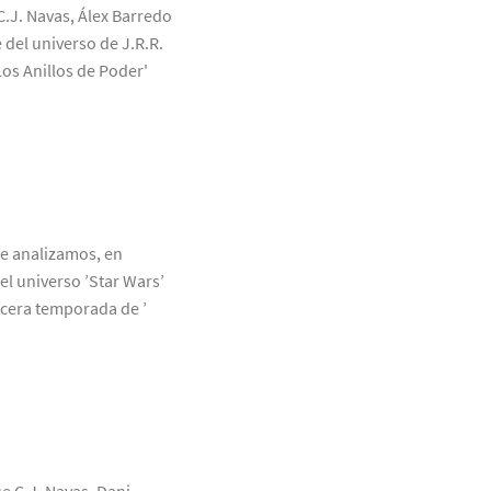
C.J. Navas, Álex Barredo
 del universo de J.R.R.
Los Anillos de Poder'
ue analizamos, en
el universo ’Star Wars’
rcera temporada de ’
ue C.J. Navas, Dani