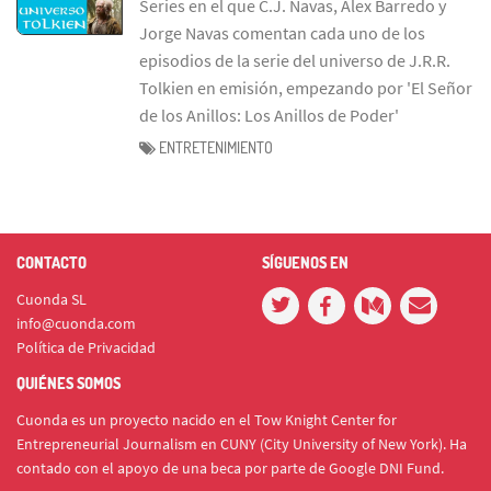
Series en el que C.J. Navas, Álex Barredo y
Jorge Navas comentan cada uno de los
episodios de la serie del universo de J.R.R.
Tolkien en emisión, empezando por 'El Señor
de los Anillos: Los Anillos de Poder'
ENTRETENIMIENTO
CONTACTO
SÍGUENOS EN
Cuonda SL
info@cuonda.com
Política de Privacidad
QUIÉNES SOMOS
Cuonda es un proyecto nacido en el Tow Knight Center for
Entrepreneurial Journalism en CUNY (City University of New York). Ha
contado con el apoyo de una beca por parte de Google DNI Fund.