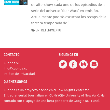
de aftershow, cada uno de los episodios de la
serie del universo ’Star Wars’ en emisión.
Actualmente podrás escuchar los recaps de la
tercera temporada de ’
ENTRETENIMIENTO
CONTACTO
SÍGUENOS EN
Cuonda SL
info@cuonda.com
Política de Privacidad
QUIÉNES SOMOS
Cuonda es un proyecto nacido en el Tow Knight Center for
Entrepreneurial Journalism en CUNY (City University of New York). Ha
contado con el apoyo de una beca por parte de Google DNI Fund.