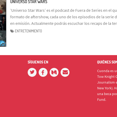
UNIVERSO STAR WARS
’Universo Star Wars’ es el podcast de Fuera de Series en el q
formato de aftershow, cada uno de los episodios de la serie d
en emisión. Actualmente podrás escuchar los recaps de la te
ENTRETENIMIENTO
SÍGUENOS EN
QUIÉNES SO
Cuonda es un
Tow Knight C
Journalism e
New York). H
una beca po
Fund.