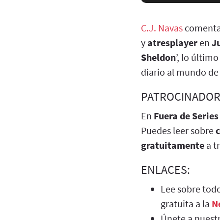
C.J. Navas
comenta
y
atresplayer
en
J
Sheldon
’, lo últim
diario al mundo de 
PATROCINADOR
En
Fuera de Series
Puedes leer sobre
gratuitamente
a t
ENLACES:
Lee sobre todo
gratuita a la
N
Únete a nuest