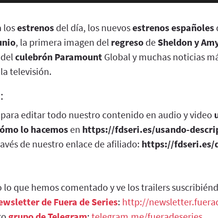
 los
estrenos
del día, los nuevos
estrenos
españoles
unio
, la primera imagen del
regreso
de
Sheldon y Am
o del
culebrón
Paramount
Global y muchas noticias má
la televisión.
:
para editar todo nuestro contenido en audio y video
cómo lo hacemos
en
https://fdseri.es/usando-descri
ravés de nuestro enlace de afiliado:
https://fdseri.es/
 lo que hemos comentado y ve los trailers suscribién
ewsletter de Fuera de Series
:
http://newsletter.fuer
ro
grupo de Telegram
:
telegram.me/fueradeseries