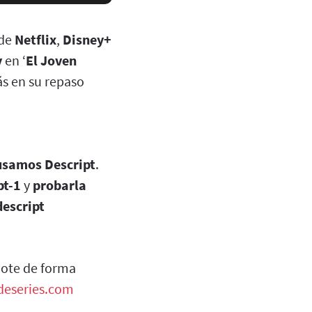
de
Netflix
,
Disney+
y
en ‘
El Joven
s en su repaso
usamos Descript
.
pt-1
y
probarla
descript
dote de forma
adeseries.com