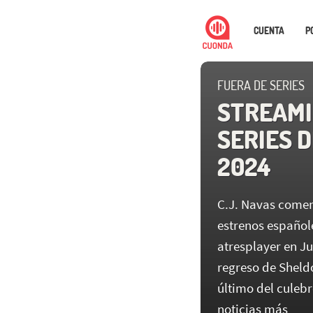
CUENTA
P
FUERA DE SERIES
STREAMI
SERIES D
2024
C.J. Navas coment
estrenos españole
atresplayer en J
regreso de Sheldo
último del cule
noticias más