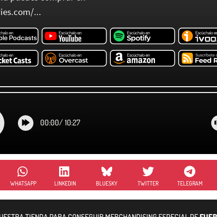
ies.com/...
00:00
/
10:27
WHATSAPP
LINKEDIN
BLUESKY
TWITTER
TELEGRAM
NUESTRA TIENDA PARA CONSEGUIR MERCHANDISING ESPECIAL DE
FUER