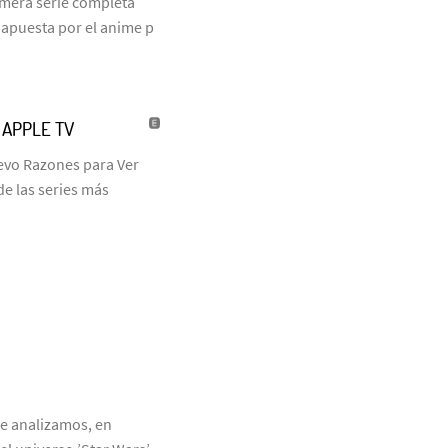
rimera serie completa
 apuesta por el anime p
| APPLE TV
uevo Razones para Ver
de las series más
ue analizamos, en