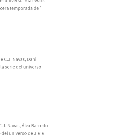
el universo ’Star Wars’
rcera temporada de ’
ue C.J. Navas, Dani
a serie del universo
C.J. Navas, Álex Barredo
 del universo de J.R.R.