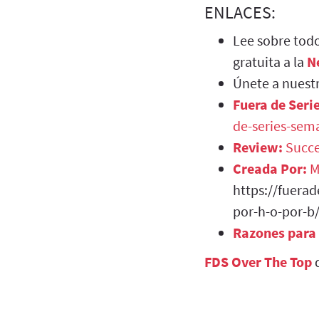
ENLACES:
Lee sobre todo
gratuita a la
N
Únete a nuest
Fuera de Seri
de-series-sem
Review:
Succe
Creada Por:
M
https://fuera
por-h-o-por-b
Razones para
FDS Over The Top
d