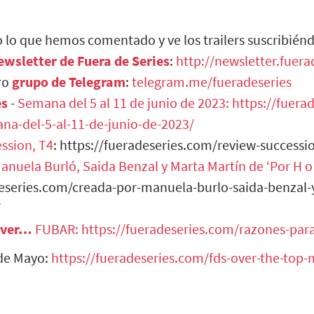
 lo que hemos comentado y ve los trailers suscribién
ewsletter de Fuera de Series
:
http://newsletter.fuer
ro
grupo de Telegram
:
telegram.me/fueradeseries
es
-
Semana del 5 al 11 de junio de 2023:
https://fuera
ana-del-5-al-11-de-junio-de-2023/
ssion, T4
: https://fueradeseries.com/review-success
anuela Burló, Saida Benzal y Marta Martín de ‘Por H o
deseries.com/creada-por-manuela-burlo-saida-benzal-
/
 ver…
FUBAR: https://fueradeseries.com/razones-para
e Mayo:
https://fueradeseries.com/fds-over-the-top