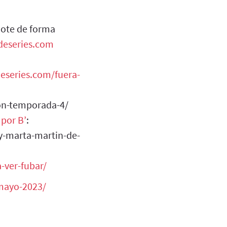
dote de forma
adeseries.com
deseries.com/fuera-
ion-temporada-4/
 por B’
:
y-marta-martin-de-
-ver-fubar/
-mayo-2023/