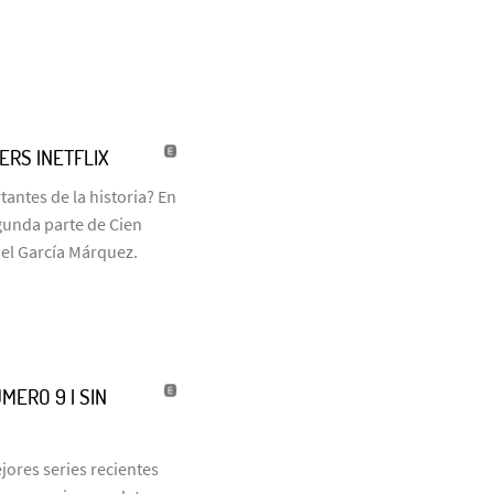
LERS |NETFLIX
antes de la historia? En
egunda parte de Cien
iel García Márquez.
MERO 9 | SIN
jores series recientes