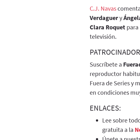
C.J. Navas
comenta
Verdaguer
y
Ángel
Clara Roquet
para
televisión.
PATROCINADOR
Suscríbete a
Fuera
reproductor habitu
Fuera de Series y m
en condiciones muy
ENLACES:
Lee sobre todo
gratuita a la
N
Únete a nuest