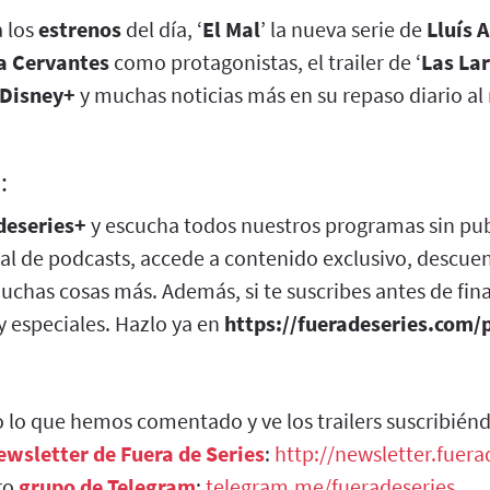
 los
estrenos
del día, ‘
El Mal
’ la nueva serie de
Lluís 
a Cervantes
como protagonistas, el trailer de ‘
Las La
Disney+
y muchas noticias más en su repaso diario al
:
deseries+
y escucha todos nuestros programas sin pub
al de podcasts, accede a contenido exclusivo, descuen
uchas cosas más. Además, si te suscribes antes de fina
 especiales. Hazlo ya en
https://fueradeseries.com/
 lo que hemos comentado y ve los trailers suscribién
ewsletter de Fuera de Series
:
http://newsletter.fuer
ro
grupo de Telegram
:
telegram.me/fueradeseries