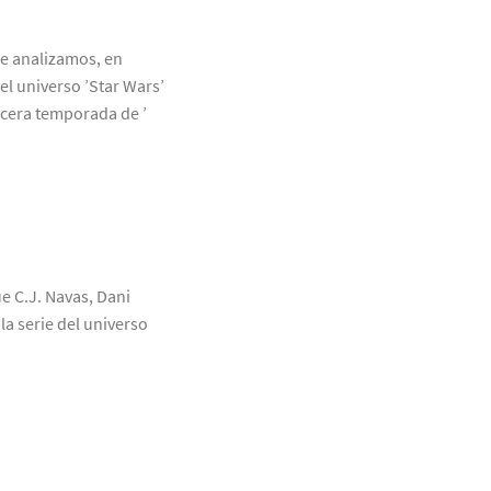
ue analizamos, en
el universo ’Star Wars’
rcera temporada de ’
ue C.J. Navas, Dani
a serie del universo