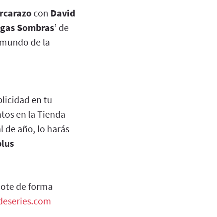
Arcarazo
con
David
rgas Sombras
’ de
 mundo de la
licidad en tu
tos en la Tienda
l de año, lo harás
plus
dote de forma
adeseries.com