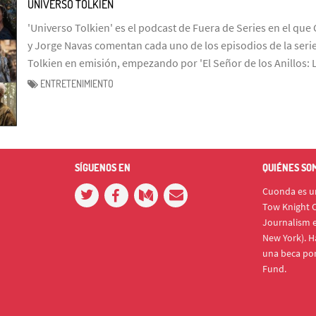
UNIVERSO TOLKIEN
'Universo Tolkien' es el podcast de Fuera de Series en el que 
y Jorge Navas comentan cada uno de los episodios de la serie
Tolkien en emisión, empezando por 'El Señor de los Anillos: 
ENTRETENIMIENTO
SÍGUENOS EN
QUIÉNES SO
Cuonda es un
Tow Knight C
Journalism e
New York). H
una beca po
Fund.