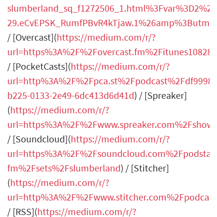
slumberland_sq_f1272506_1.html%3Fvar%3D2%
29.eCvEPSK_RumfPBvR4kTjaw.1%26amp%3Butm_r
/ [Overcast](
https://medium.com/r/?
url=https%3A%2F%2Fovercast.fm%2Fitunes10828
/ [PocketCasts](
https://medium.com/r/?
url=http%3A%2F%2Fpca.st%2Fpodcast%2Fdf99985
b225-0133-2e49-6dc413d6d41d
) / [Spreaker]
(
https://medium.com/r/?
url=https%3A%2F%2Fwww.spreaker.com%2Fshow
/ [Soundcloud](
https://medium.com/r/?
url=https%3A%2F%2Fsoundcloud.com%2Fpodstar
fm%2Fsets%2Fslumberland
) / [Stitcher]
(
https://medium.com/r/?
url=http%3A%2F%2Fwww.stitcher.com%2Fpodcast
/ [RSS](
https://medium.com/r/?