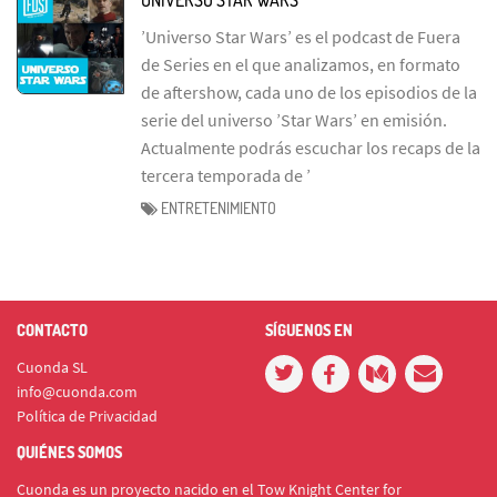
’Universo Star Wars’ es el podcast de Fuera
de Series en el que analizamos, en formato
de aftershow, cada uno de los episodios de la
serie del universo ’Star Wars’ en emisión.
Actualmente podrás escuchar los recaps de la
tercera temporada de ’
ENTRETENIMIENTO
CONTACTO
SÍGUENOS EN
Cuonda SL
info@cuonda.com
Política de Privacidad
QUIÉNES SOMOS
Cuonda es un proyecto nacido en el Tow Knight Center for