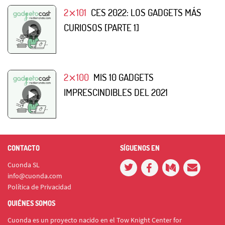
2⨯101
CES 2022: LOS GADGETS MÁS
CURIOSOS [PARTE 1]
2⨯100
MIS 10 GADGETS
IMPRESCINDIBLES DEL 2021
CONTACTO
SÍGUENOS EN
Cuonda SL
info@cuonda.com
Política de Privacidad
QUIÉNES SOMOS
Cuonda es un proyecto nacido en el Tow Knight Center for