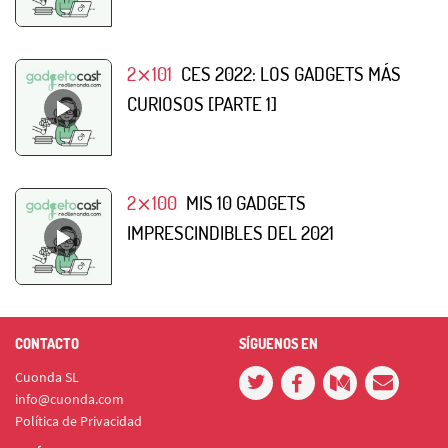
2⨯101
CES 2022: LOS GADGETS MÁS
CURIOSOS [PARTE 1]
2⨯100
MIS 10 GADGETS
IMPRESCINDIBLES DEL 2021
CONTACTO
SÍGUENOS EN
Cuonda SL
info@cuonda.com
Política de Privacidad