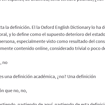
ta la definición. El la Oxford English Dictionary lo ha
al, y lo define como el supuesto deterioro del estad
 persona, especialmente visto como resultado del con
rmente contenido online, considerado trivial o poco d
, no
es una definición académica, ¿no? Una definición
ón que no, no,
rtiendo, partiendo de aquí, partiendo de esta definic