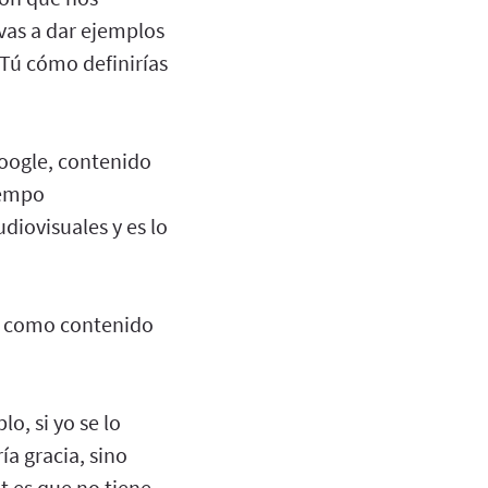
vas a dar ejemplos
Tú cómo definirías
Google, contenido
iempo
diovisuales y es lo
en como contenido
, si yo se lo
a gracia, sino
t es que no tiene