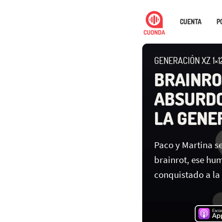
CUENTA
P
GENERACIÓN XZ 1×1
BRAINRO
ABSURDO
LA GENE
Paco y Martina s
brainrot, ese hu
conquistado a la 