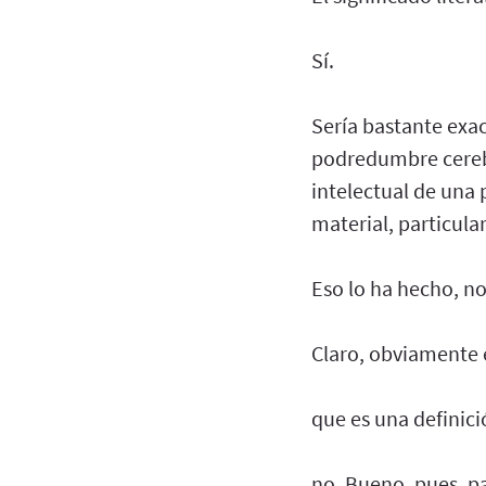
Sí.
Sería bastante exac
podredumbre cerebr
intelectual de una
material, particula
Eso lo ha hecho, no
Claro, obviamente 
que es una definici
no. Bueno, pues, pa