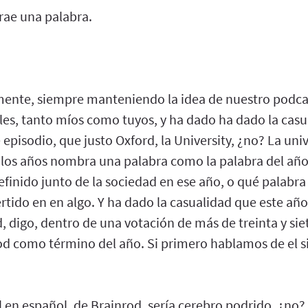
rae una palabra.
ente, siempre manteniendo la idea de nuestro podca
es, tanto míos como tuyos, y ha dado ha dado la casu
pisodio, que justo Oxford, la University, ¿no? La uni
 los años nombra una palabra como la palabra del año
finido junto de la sociedad en ese año, o qué palabra
tido en en algo. Y ha dado la casualidad que este año
, digo, dentro de una votación de más de treinta y sie
d como término del año. Si primero hablamos de el sig
ral en español, de Brainrod, sería cerebro podrido, ¿no?