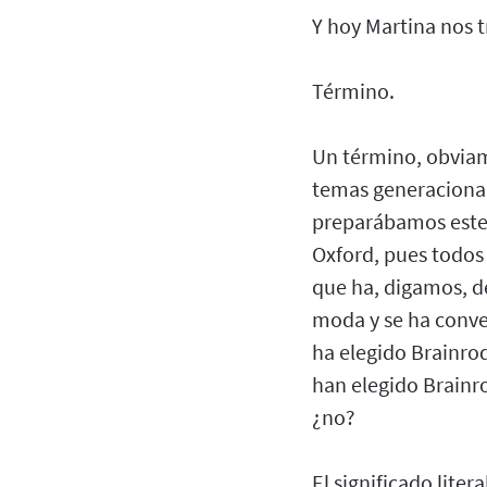
Y hoy Martina nos t
Término.
Un término, obviam
temas generacional
preparábamos este e
Oxford, pues todos
que ha, digamos, de
moda y se ha conver
ha elegido Brainrod
han elegido Brainro
¿no?
El significado lite