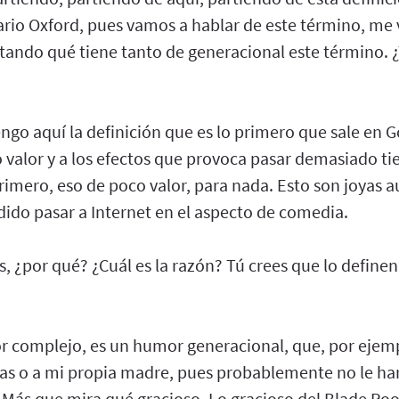
ario Oxford, pues vamos a hablar de este término, me 
tando qué tiene tanto de generacional este término. ¿
engo aquí la definición que es lo primero que sale en 
o valor y a los efectos que provoca pasar demasiado t
mero, eso de poco valor, para nada. Esto son joyas au
dido pasar a Internet en el aspecto de comedia.
s, ¿por qué? ¿Cuál es la razón? Tú crees que lo defin
 complejo, es un humor generacional, que, por ejemplo
as o a mi propia madre, pues probablemente no le harí
? Más que mira qué gracioso. Lo gracioso del Blade Roo