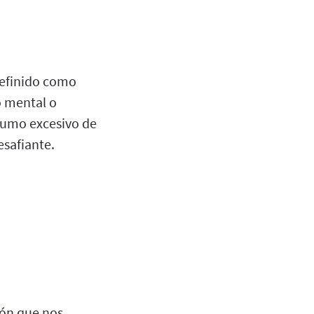
 definido como
o mental o
sumo excesivo de
esafiante.
ión que nos