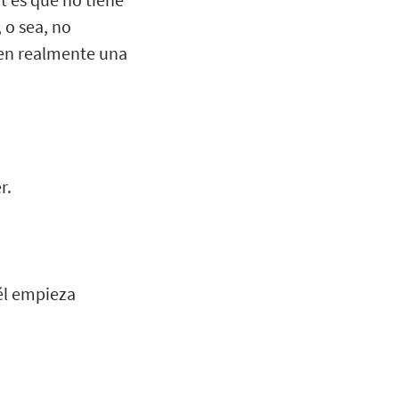
 o sea, no
nen realmente una
r.
él empieza