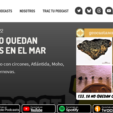
ODCASTS
NOSOTROS
TRAE TU PODCAST
22
NO QUEDAN
S EN EL MAR
 con circones, Atlántida, Moho,
ernovas.