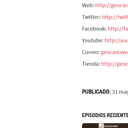
Web:
http://geoca
Twitter:
http://twi
Facebook:
http://
Youtube:
http://y
Correo:
geocastaw
Tienda:
http://geo
PUBLICADO:
31 may
EPISODIOS RECIENT