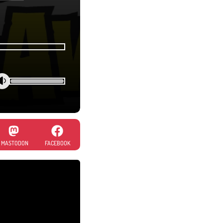
MASTODON
FACEBOOK