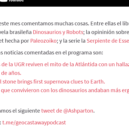
este mes comentamos muchas cosas. Entre ellas el li
ovela brasileña
Dinosaurios y Robots
; la opininión sobr
net hecha por
Paleozoiko
; y la serie la
Serpiente de Ess
las noticias comentadas en el programa son:
 de la UGR reviven el mito de la Atlántida con un halla
 de años.
l stone brings first supernova clues to Earth.
 que convivieron con los dinosaurios andaban más erg
mos el siguiente
tweet de @Ashparton
.
:
t.me/geocastawaypodcast