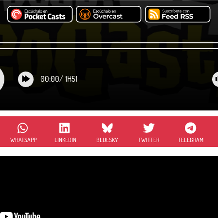
00:00
/
1H51
WHATSAPP
LINKEDIN
BLUESKY
TWITTER
TELEGRAM