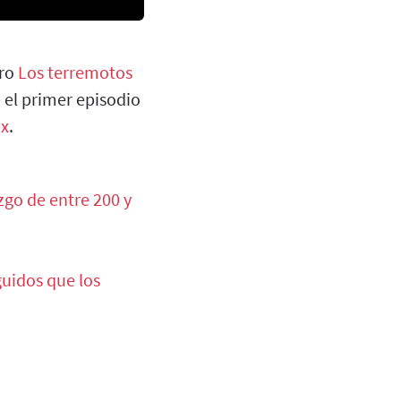
bro
Los terremotos
e el primer episodio
ex
.
zgo de entre 200 y
uidos que los