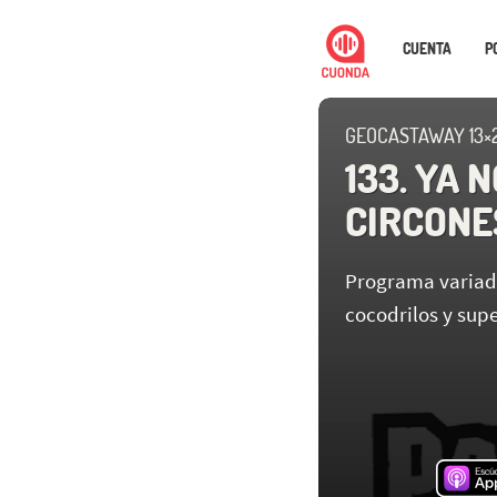
CUENTA
P
GEOCASTAWAY 13×
133. YA 
CIRCONE
Programa variado
cocodrilos y sup