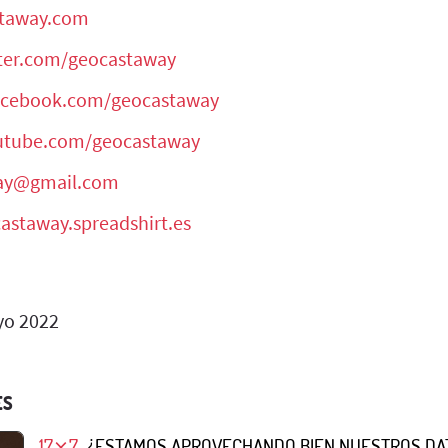
staway.com
tter.com/geocastaway
facebook.com/geocastaway
outube.com/geocastaway
ay@gmail.com
castaway.spreadshirt.es
o 2022
ES
17⨯7
¿ESTAMOS APROVECHANDO BIEN NUESTROS DA