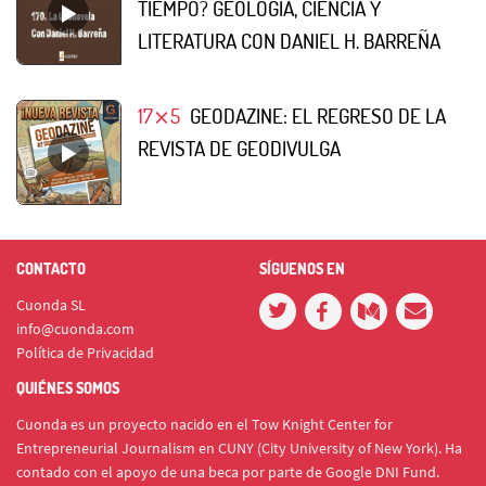
TIEMPO? GEOLOGÍA, CIENCIA Y
LITERATURA CON DANIEL H. BARREÑA
17⨯5
GEODAZINE: EL REGRESO DE LA
REVISTA DE GEODIVULGA
CONTACTO
SÍGUENOS EN
Cuonda SL
info@cuonda.com
Política de Privacidad
QUIÉNES SOMOS
Cuonda es un proyecto nacido en el Tow Knight Center for
Entrepreneurial Journalism en CUNY (City University of New York). Ha
contado con el apoyo de una beca por parte de Google DNI Fund.